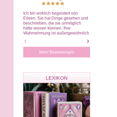
Ich bin wirklich begeistert von
Ein fettes Ein
Eileen. Sie hat Dinge gesehen und
Zeit voller Zwe
beschrieben, die sie unmöglich
beim letzten A
hätte wissen können. Ihre
dass sich die
Wahrnehmung ist außergewöhnlich
Arbeitsplatz d
präzise, klar und einfühlsam.
plötzliche Wen
Besonders beeindruckt hat mich,
gab es die offi
wie treffend sie Gefühle und
Dienstbespre
Mehr Bewertungen
Zusammenhänge erkannt hat. Alles
exakt so, wie 
wirkte authentisch und stimmig. Das
Ihre Treffsiche
Gespräch hat mir viel Klarheit,
einfach eine S
Zuversicht und innere Ruhe
deine tolle Un
gegeben. Von Herzen danke, liebe
Liebe!
LEXIKON
Eileen. Ich kann dich
uneingeschränkt weiterempfehlen
und werde mich ganz sicher wieder
an dich wenden.