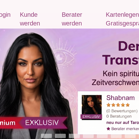
ogin
Kunde
Berater
Kartenlegen
werden
werden
Gratisgespr