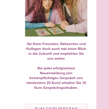
 mein allererstes Gespräch
Als Neukunde geht man ja ehrli
eukunde geführt und direkt
gesagt immer mit einer leichten
 Volltreffer gelandet! Ich war
Skepsis in so ein Telefonat. Mei
n einer zähen
Erstgespräch bei M. hat mich
assangelegenheit total
jedoch von der ersten Sekunde 
iert und wusste nicht weiter.
absolut fasziniert. Ohne dass ich
y hat die Sache ohne
ihm viel erzählen musste, hat er 
Sie Ihren Freunden, Bekannten und
ckschnack analysiert und mir
Dynamik und das emotionale
Kollegen doch auch mal einen Blick
trocken gesagt, wie sich die
Wirrwarr sofort auf den Punkt
in die Zukunft und empfehlen Sie
seite verhalten wird. Gestern
gebracht. Man fühlt sich bei ihm
uns weiter.
er Brief vom Anwalt –
der ersten Minute an sicher,
genau wie von ihm gesehen.
verstanden und extrem gut
 pragmatische und ehrliche
aufgehoben. Das war definitiv er
Bei jeder erfolgreichen
st einfach Gold wert.
der Anfang!
Neuanmeldung (ein
kostenpflichtiges Gespräch von
mindestens 20 Euro) erhalten Sie 15
Euro Gesprächsguthaben.