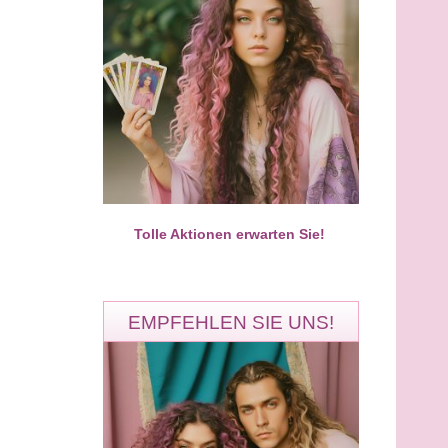
Aura Solaris
AlinahTarot
PIN: 677
PIN: 436
Bewertungen: 197
Bewertungen: 51
tueller Meisterberater für
Einfühlsame Beratung in allen
formation & Seelenheilung​
Lebensbereichen, spezialisiert a
Liebe & Partne
Tolle Aktionen erwarten Sie!
EMPFEHLEN SIE UNS!
Ronny
Miran
PIN: 324
PIN: 100
Bewertungen: 3884
Bewertungen: 5953