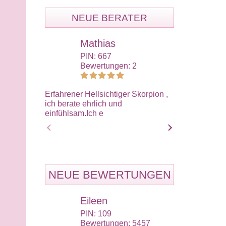
NEUE BERATER
Mathias
Ali
PIN: 667
PIN:
Bewertungen: 2
Bewe
Erfahrener Hellsichtiger Skorpion ,
Wir müssen im
ich berate ehrlich und
nehmen wie es
einfühlsam.Ich e
sollten dafür 
NEUE BEWERTUNGEN
Eileen
Eil
PIN: 109
PIN:
Bewertungen: 5457
Bewe