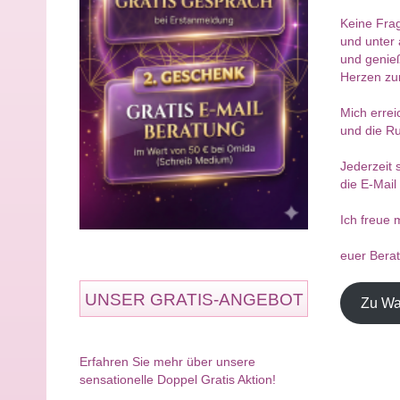
Keine Frag
und unter 
und genieß
Herzen zur
Mich errei
und die R
Jederzeit 
die E-Mail
Ich freue 
euer Bera
UNSER GRATIS-ANGEBOT
Zu Wa
Erfahren Sie mehr über unsere
sensationelle Doppel Gratis Aktion!