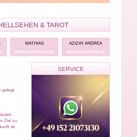
HELLSEHEN & TAROT
GESCHENK
GESCHENK
INDA
ALINAHTAROT
TANJA
ROTSTAR.DE
WWW.TAROTSTAR.DE
WWW.TAROTSTAR.DE
SERVICE
 gelegt.
deuten
n Ziel zu
unft dir