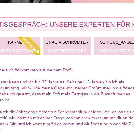
ISGESPRÄCH: UNSERE EXPERTEN FÜR 
EL
MATHIAS
AZIZAY ANDREA
L
.DE
WWW.TAROTSTAR.DE
WWW.TAROTSTAR.DE
WWW.TA
herzlich Willkommen auf meinem Profil
rater
Kaan
und ich bin 39 Jahre alt. Seit über 13 Jahren bin ich als
dium tätig. Mir wurde meine Gabe von meiner Großmutter in die Wiege
habe ich gelernt, dass mein Stift mein Fernglas in die Zukunft meines
s ist.
urch die Jahrelange Arbeit als Schreibmedium gelernt, wie ich was zu 
weiß wie ich mich mit deiner Frage positionieren muss um mit dir an dei
in Stift und ich warten auf dich,komm und wir finden raus was die Zuk
.