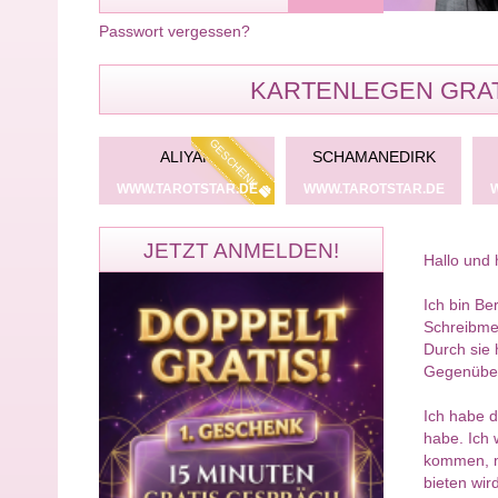
Passwort vergessen?
KARTENLEGEN GRAT
GESCHENK
KARMEN
GRACIA SCHRÖDTER
SERIOUS_ANG
WWW.TAROTSTAR.DE
WWW.TAROTSTAR.DE
WWW.TAROTSTAR
JETZT ANMELDEN!
Hallo und 
Ich bin Be
Schreibme
Durch sie 
Gegenüber
Ich habe d
habe. Ich 
kommen, me
bieten wird