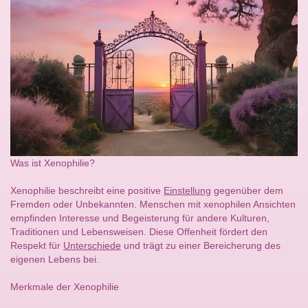
Was ist Xenophilie?
Xenophilie beschreibt eine positive
Einstellung
gegenüber dem
Fremden oder Unbekannten. Menschen mit xenophilen Ansichten
empfinden Interesse und Begeisterung für andere Kulturen,
Traditionen und Lebensweisen. Diese Offenheit fördert den
Respekt für
Unterschiede
und trägt zu einer Bereicherung des
eigenen Lebens bei.
Merkmale der Xenophilie