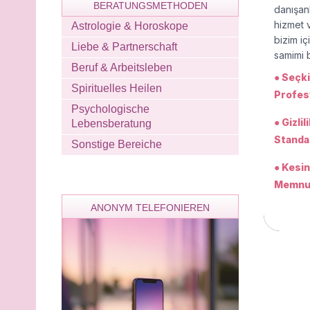
BERATUNGSMETHODEN
danışan
hizmet 
Astrologie & Horoskope
bizim iç
Liebe & Partnerschaft
samimi b
Beruf & Arbeitsleben
● Seçk
Spirituelles Heilen
Profes
Psychologische
● Gizli
Lebensberatung
Standar
Sonstige Bereiche
● Kesin
Memnun
ANONYM TELEFONIEREN