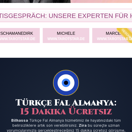
ISGESPRÄCH: UNSERE EXPERTEN FÜR 
GESCHENK
KIRA
AZIZAY ANDREA
LIND
WWW.TAROTSTAR.DE
WWW.TAROTSTAR.DE
WWW.TAROTS
Türkçe Fal Almanya:
15 Dakika Ücretsiz
Bilhassa
Türkçe Fal Almanya hizmetimiz ile hayatınızdaki tüm
belirsizliklere artık son verebilirsiniz.
Zira
bu süreçte uzman
yorumcularımızla gerçekleştireceğiniz 15 dakika ücretsiz görüşme,