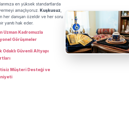
larımıza en yüksek standartlarda
vermeyi amaçlıyoruz.
Kuşkusuz
,
in her danışan özeldir ve her soru
ir yanıtı hak eder.
in Uzman Kadromuzla
yonel Görüşmeler
lik Odaklı Güvenli Altyapı
tları
tisiz Müşteri Desteği ve
iyeti