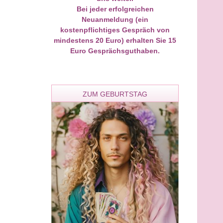
Besonders beeindruckt hat mich
Bei jeder erfolgreichen
wie treffend sie Gefühle und
Neuanmeldung (ein
Zusammenhänge erkannt hat. Al
kostenpflichtiges Gespräch von
wirkte authentisch und stimmig.
mindestens 20 Euro) erhalten Sie 15
Gespräch hat mir viel Klarheit,
Zuversicht und innere Ruhe
Euro Gesprächsguthaben.
gegeben. Von Herzen danke, lie
Eileen. Ich kann dich
uneingeschränkt weiterempfehl
und werde mich ganz sicher wie
ZUM GEBURTSTAG
an dich wenden.