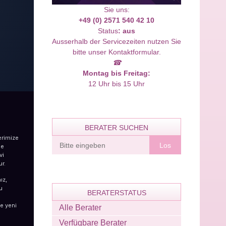
Sie uns:
+49 (0) 2571 540 42 10
Status
:
aus
Ausserhalb der Servicezeiten nutzen Sie
bitte unser Kontaktformular.
☎
Montag bis Freitag:
12 Uhr bis 15 Uhr
BERATER SUCHEN
erimize
Berater finden
de
vi
r.
ız,
u
BERATERSTATUS
ze yeni
Alle Berater
Verfügbare Berater