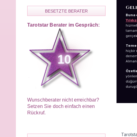
Gele
BESETZTE BERATER
Buna 
Yıldı
Tarotstar Berater im Gespräch:
hizmet 
tamam
gerçekl
Temel
hiçbir
10
deneme
Almany
Özetl
yönlen
düğüml
durugö
Wunschberater nicht erreichbar?
Setzen Sie doch einfach einen
Rückruf.
ŞEFF
HIZM
Tarotst