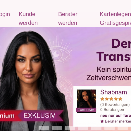
ogin
Kunde
Berater
Kartenlegen
werden
werden
Gratisgespr