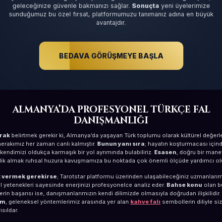
geleceğinize güvenle bakmanızı sağlar.
Sonuçta
yeni üyelerimize
sunduğumuz bu özel fırsat, platformumuzu tanımanız adına en büyük
avantajdır.
BEDAVA GÖRÜŞMEYE BAŞLA
ALMANYA’DA PROFESYONEL TÜRKÇE FAL
DANIŞMANLIĞI
arak
belirtmek gerekir ki, Almanya’da yaşayan Türk toplumu olarak kültürel değerl
erakımız her zaman canlı kalmıştır.
Bunun yanı sıra
; hayatın koşturmacası için
kendimizi oldukça karmaşık bir yol ayrımında bulabiliriz.
Esasen
, doğru bir mane
lik almak ruhsal huzura kavuşmamıza bu noktada çok önemli ölçüde yardımcı olu
 vermek gerekirse
; Tarotstar platformu üzerinden ulaşabileceğiniz uzmanlarım
 yetenekleri sayesinde enerjinizi profesyonelce analiz eder.
Bahse konu
olan b
lerin başarısı ise, danışmanlarımızın kendi dilimizde olmasıyla doğrudan ilişkilidir.
im
, geleneksel yöntemlerimiz arasında yer alan
kahve falı
sembollerin diliyle si
ısıldar.