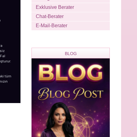
Exklusive Berater
Chat-Berater
a
E-Mail-Berater
ra
siz
BLOG
 Fal
şturur.
aki tüm
mızın