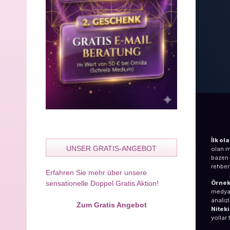
İlk ol
UNSER GRATIS-ANGEBOT
olan m
bazen 
rehber
Erfahren Sie mehr über unsere
sensationelle Doppel Gratis Aktion!
Örnek
medyal
analiz
Zum Gratis Angebot
Nitek
yollar f