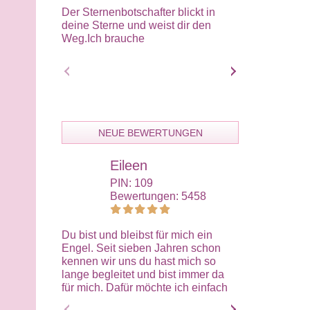
Der Sternenbotschafter blickt in
Erfahrener Hel
deine Sterne und weist dir den
ich berate ehr
Weg.Ich brauche
einfühlsam.Ich
NEUE BEWERTUNGEN
Eileen
Eli
PIN: 109
PIN:
Bewertungen: 5458
Bewe
Du bist und bleibst für mich ein
Das letzte Ges
Engel. Seit sieben Jahren schon
getan, du bist
kennen wir uns du hast mich so
gewesen hast 
lange begleitet und bist immer da
verstanden un
für mich. Dafür möchte ich einfach
Gefühl dass wi
nur Danke sagen. Du bist mehr als
Basis miteinan