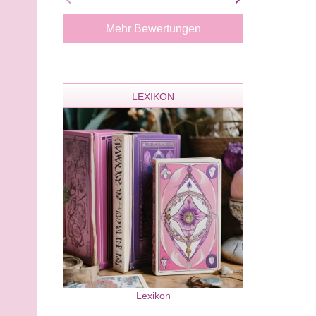
nur eine Beraterin und alles gute
deine Stimme h
nachträglich
ich danke dir f
Mehr Bewertungen
Beratungen.
LEXIKON
Lexikon