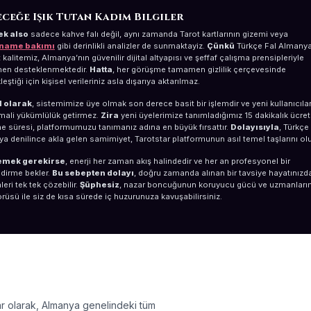
ceğe Işık Tutan Kadim Bilgiler
ek also
sadece kahve falı değil, aynı zamanda Tarot kartlarının gizemi veya
zname bakımı
gibi derinlikli analizler de sunmaktayiz.
Çünkü
Türkçe Fal Almany
kalitemiz, Almanya’nın güvenilir dijital altyapısı ve şeffaf çalışma prensipleriyle
en desteklenmektedir.
Hatta
, her görüşme tamamen gizlilik çerçevesinde
eştiği için kişisel verileriniz asla dışarıya aktarılmaz.
 olarak
, sistemimize üye olmak son derece basit bir işlemdir ve yeni kullanıcıla
 mali yükümlülük getirmez.
Zira
yeni üyelerimize tanımladığımız 15 dakikalık ücret
 süresi, platformumuzu tanımanız adına en büyük fırsattır.
Dolayısıyla
, Türkçe
a denilince akla gelen samimiyet, Tarotstar platformunun asıl temel taşlarını olu
emek gerekirse
, enerji her zaman akış halindedir ve her an profesyonel bir
dirme bekler.
Bu sebepten dolayı
, doğru zamanda alınan bir tavsiye hayatınızd
eri tek tek çözebilir.
Şüphesiz
, nazar boncuğunun koruyucu gücü ve uzmanları
rüsü ile siz de kısa sürede iç huzurunuza kavuşabilirsiniz.
AF VE GÜVENILIR
ET ANLAYIŞI
ar olarak, Almanya genelindeki tüm