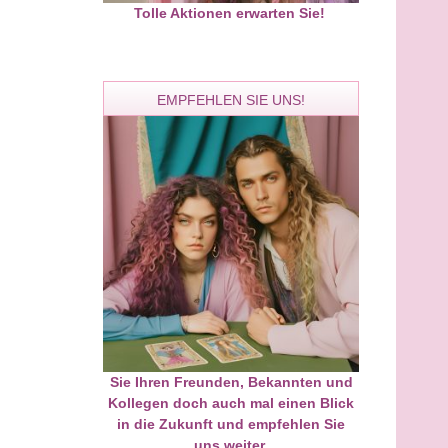
Tolle Aktionen erwarten Sie!
üssen im Leben alles so
GENAUE ZEITANGABEN
n wie es kommt, aber wir
BEKANT AUS DEM TV KURZ
en dafür sorge
U.BÜNDG MAN KANN ALLES
SEHEN
EMPFEHLEN SIE UNS!
Ramona
Eileen
PIN: 327
PIN: 109
Bewertungen: 60
Bewertungen: 5458
einer geraumen Zeit einmal
Ich bin wirklich begeistert von
r mit dir gesprochen und
Eileen. Sie hat Dinge gesehen 
 kam Einiges innerhalb eines
beschrieben, die sie unmöglich
Sie Ihren Freunden, Bekannten und
s in Bewegung, genauso wie
hätte wissen können. Ihre
Kollegen doch auch mal einen Blick
 gesagt hast. Auch deine
Wahrnehmung ist außergewöhnl
in die Zukunft und empfehlen Sie
iearbeit wirkt sofort. Ein nur
präzise, klar und einfühlsam.
uns weiter.