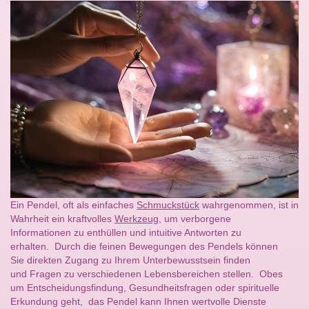
Ein Pendel, oft als einfaches
Schmuckstück
wahrgenommen, ist in
Wahrheit ein kraftvolles
Werkzeug
, um verborgene
Informationen zu enthüllen und intuitive Antworten zu
erhalten. Durch die feinen Bewegungen des Pendels können
Sie direkten Zugang zu Ihrem Unterbewusstsein finden
und Fragen zu verschiedenen Lebensbereichen stellen. Obes
um Entscheidungsfindung, Gesundheitsfragen oder spirituelle
Erkundung geht, das Pendel kann Ihnen wertvolle Dienste