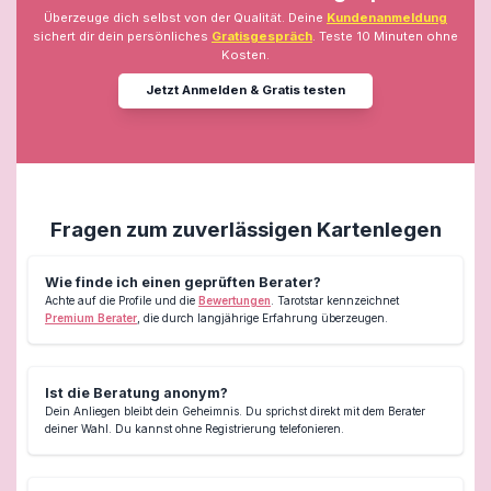
Überzeuge dich selbst von der Qualität. Deine
Kundenanmeldung
sichert dir dein persönliches
Gratisgespräch
. Teste 10 Minuten ohne
Kosten.
Jetzt Anmelden & Gratis testen
Fragen zum zuverlässigen Kartenlegen
Wie finde ich einen geprüften Berater?
Achte auf die Profile und die
Bewertungen
. Tarotstar kennzeichnet
Premium Berater
, die durch langjährige Erfahrung überzeugen.
Ist die Beratung anonym?
Dein Anliegen bleibt dein Geheimnis. Du sprichst direkt mit dem Berater
deiner Wahl. Du kannst ohne Registrierung telefonieren.