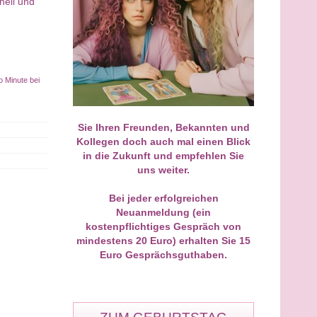
nell und
 mein allererstes Gespräch
Als Neukunde geht man ja ehrli
eukunde geführt und direkt
gesagt immer mit einer leichten
 Volltreffer gelandet! Ich war
Skepsis in so ein Telefonat. Mei
n einer zähen
Erstgespräch bei M. hat mich
o Minute bei
assangelegenheit total
jedoch von der ersten Sekunde 
iert und wusste nicht weiter.
absolut fasziniert. Ohne dass ich
y hat die Sache ohne
ihm viel erzählen musste, hat er 
Sie Ihren Freunden, Bekannten und
ckschnack analysiert und mir
Dynamik und das emotionale
Kollegen doch auch mal einen Blick
trocken gesagt, wie sich die
Wirrwarr sofort auf den Punkt
in die Zukunft und empfehlen Sie
seite verhalten wird. Gestern
gebracht. Man fühlt sich bei ihm
uns weiter.
er Brief vom Anwalt –
der ersten Minute an sicher,
genau wie von ihm gesehen.
verstanden und extrem gut
 pragmatische und ehrliche
aufgehoben. Das war definitiv er
Bei jeder erfolgreichen
st einfach Gold wert.
der Anfang!
Neuanmeldung (ein
kostenpflichtiges Gespräch von
mindestens 20 Euro) erhalten Sie 15
Euro Gesprächsguthaben.