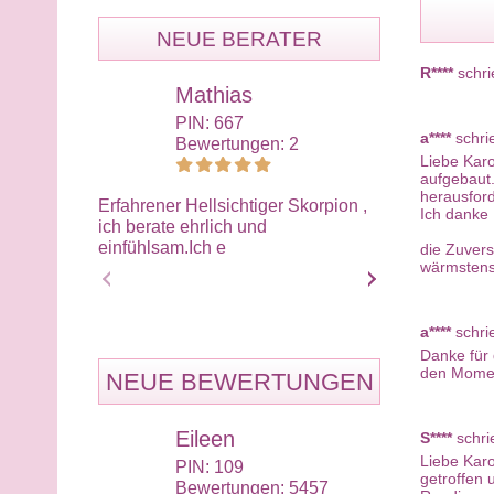
NEUE BERATER
R****
schri
Mathias
Ali
PIN: 667
PIN:
a****
schri
Bewertungen: 2
Bewe
Liebe Kar
aufgebaut.
herausfor
Erfahrener Hellsichtiger Skorpion ,
Wir müssen im
Ich danke 
ich berate ehrlich und
nehmen wie es
einfühlsam.Ich e
sollten dafür 
die Zuvers
wärmstens 
a****
schri
Danke für 
den Momen
NEUE BEWERTUNGEN
Eileen
Eil
S****
schri
Liebe Karo
PIN: 109
PIN:
getroffen 
Bewertungen: 5457
Bewe