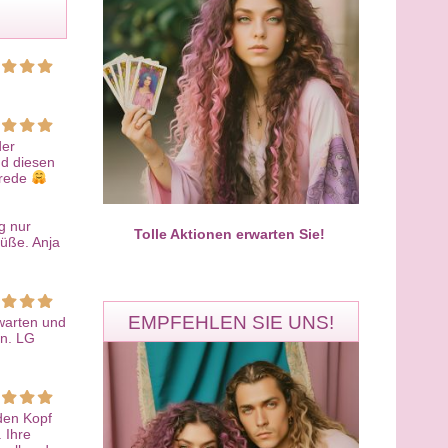
Aura Solaris
Noela
PIN: 677
PIN: 547
Bewertungen: 197
Bewertungen: 0
der
nd diesen
 rede
tueller Meisterberater für
Von Herzen für dich da. Ich freue
formation & Seelenheilung​
mich auf dein Anruf
g nur
Tolle Aktionen erwarten Sie!
rüße. Anja
EMPFEHLEN SIE UNS!
 warten und
en. LG
Ronny
Miran
den Kopf
PIN: 324
PIN: 100
 Ihre
Bewertungen: 3884
Bewertungen: 5953