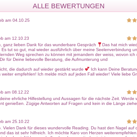
ALLE BEWERTUNGEN
eb am 04.10.25
yah
Nida
 482
PIN: 666
eb am 12.10.23
rtungen: 0
Bewertungen: 180
o, ganz lieben Dank für das wunderbare Gespräch
Das hat mich wie
 Es tut so gut, mal wieder ausführlich über meine Seelenverbindung u
dernden Weg sprechen zu können mit jemandem der weiss, wovon ich
 Leben alles so
Was fühlt er wirklich? Hat unsere
​Spiri
Dir für Deine liebevolle Beratung, die Aufmunterung und
 kommt, aber wir
Liebe eine Chance? Ich blicke für
Trans
sorge
dich tief
icht, die dadurch auf wieder gestärkt wurde
Ich kann Deine Beratun
weiter empfehlen! Ich melde mich auf jeden Fall wieder! Viele liebe G
eb am 08.12.22
deine ehrliche Hilfestellung und Aussagen für die nächste Zeit. Werde
t genießen. Zügige Antworten auf Fragen und kein in die Länge zieh
een
Aura Solaris
eb am 25.10.22
. Vielen Dank für dieses wundervolle Reading. Du hast den Nagel auf 
 109
PIN: 677
und das ist sehr hilfreich. Ich möchte Karo von Herzen weiterempfehlen.
rtungen: 5457
Bewertungen: 197