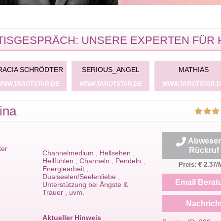
ISGESPRÄCH: UNSERE EXPERTEN FÜR 
RACIA SCHRÖDTER
SERIOUS_ANGEL
MATHIAS
WWW.TAROTSTAR.DE
WWW.TAROTSTAR.DE
WWW.TAROTSTAR.D
lina
Abwesen
ter
Rückruf
Channelmedium , Hellsehen ,
Hellfühlen , Channeln , Pendeln ,
Preis: € 2.37/
Energiearbeit ,
Dualseelen/Seelenliebe ,
Email Berat
Unterstützung bei Ängste &
Trauer , uvm.
Nachrich
Aktueller Hinweis