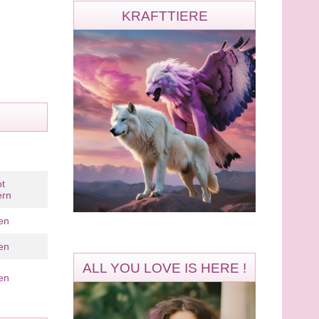
KRAFTTIERE
t
ern
en
en
ALL YOU LOVE IS HERE !
en