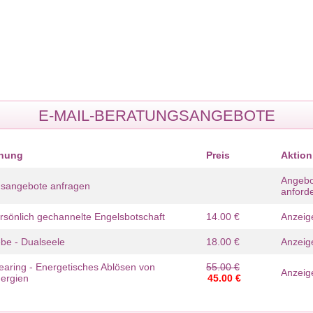
E-MAIL-BERATUNGSANGEBOTE
hnung
Preis
Aktion
Angebo
gsangebote anfragen
anford
rsönlich gechannelte Engelsbotschaft
14.00 €
Anzeig
ebe - Dualseele
18.00 €
Anzeig
earing - Energetisches Ablösen von
55.00 €
Anzeig
ergien
45.00 €