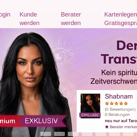
ogin
Kunde
Berater
Kartenlegen
werden
werden
Gratisgespr