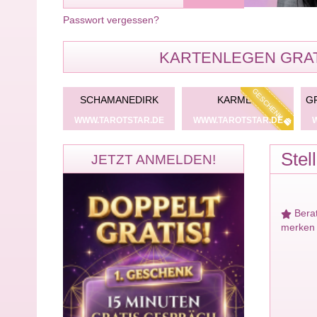
Passwort vergessen?
KARTENLEGEN GRAT
GESCHENK
GESCHENK
YAH
SCHAMANEDIRK
KARMEN
G
TSTAR.DE
WWW.TAROTSTAR.DE
WWW.TAROTSTAR.DE
Stel
JETZT ANMELDEN!
Bera
merken