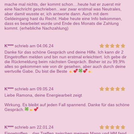
mache mal nichts, der kommt schon....heute hat er zuerst mir
eine Nachricht geschrieben...war zwar erstmal was Neutrales,
aber damit wusste er, ich antworte dann. Auch mit dem
Geldeingang hast du Recht. Habe heute eine Info bekommen,
dass es bearbeitet wurde und Ende des Monats die Zahlung
kommt. (erhebliche Nachzahlung)
K****
schrieb am 04.06.24
Danke für das schöne Gespräch und deine Hilfe. Ich kann dir 2
Eingetroffen melden und bin nun erstmal erleichtert. Ich gebe dir
die Rückmeldung beim nächsten Gespräch. Bisher ist zu 99,9%
alles so gekommen wie von dir gesehen, aber auch durch deine
wertvolle Gabe. Du bist die Beste
K****
schrieb am 09.05.24
Liebe Ramona, deine Energiearbeit zeigt
Wirkung. Es bleibt auf jeden Fall spannend. Danke für das schöne
Gespräch.
K****
schrieb am 22.01.24
Eingetroffen....das Treffen zwischen meinem Mann und HM fand