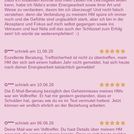
Dass ich loslassen konnte und mein Leben mit Leichtigkeit leben
kann, habe ich Nida's erster Energiearbeit sowie ihrer Art und
Weise zu verdanken, davon bin ich überzeugt! Und nicht falsch
verstehen, denn die Verbindung zu meinem HM spüre ich immer
noch und die Gefühle sind unglaublich stark, aber ich bin in die
Akzeptanz und Fokus auf mich selbst gegangen sowie ins
Vetrauen und laut Nida soll das auch der Schlüssel zum Erfolg
sein! Ich würde sie weiterempfehlen! :-)
D****
schrieb am 11.06.26
Exzellente Beratung, Treffsicherheit ist nicht zu übertreffen, mein
HM der sich seit einem halben Jahr nicht gemeldet, hat sich heute
nach deiner Energiearbeit tatsächlich gemeldet!
G****
schrieb am 10.06.26
Die E-Mail-Beratung bezüglich des Geheimnisses meines HMs
war ein Volltreffer. Er hat mir gestern gestanden, dass er
Schulden hat, genau wie du es im Text vermutet hattest. Jetzt
können wir endlich ehrlich an der Beziehung arbeiten.
O****
schrieb am 06.06.26
Deine Mail war ein Volltreffer. Du hast Details über meinen HM