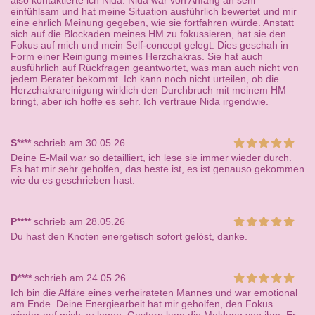
also kontaktierte ich Nida. Nida war von Anfang an sehr
einfühlsam und hat meine Situation ausführlich bewertet und mir
eine ehrlich Meinung gegeben, wie sie fortfahren würde. Anstatt
sich auf die Blockaden meines HM zu fokussieren, hat sie den
Fokus auf mich und mein Self-concept gelegt. Dies geschah in
Form einer Reinigung meines Herzchakras. Sie hat auch
ausführlich auf Rückfragen geantwortet, was man auch nicht von
jedem Berater bekommt. Ich kann noch nicht urteilen, ob die
Herzchakrareinigung wirklich den Durchbruch mit meinem HM
bringt, aber ich hoffe es sehr. Ich vertraue Nida irgendwie.
S****
schrieb am 30.05.26
Deine E-Mail war so detailliert, ich lese sie immer wieder durch.
Es hat mir sehr geholfen, das beste ist, es ist genauso gekommen
wie du es geschrieben hast.
P****
schrieb am 28.05.26
Du hast den Knoten energetisch sofort gelöst, danke.
D****
schrieb am 24.05.26
Ich bin die Affäre eines verheirateten Mannes und war emotional
am Ende. Deine Energiearbeit hat mir geholfen, den Fokus