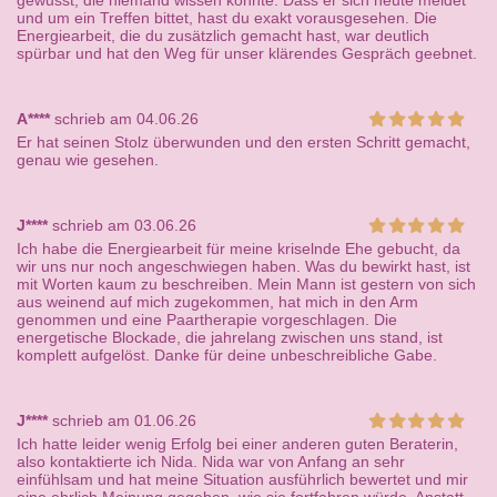
gewusst, die niemand wissen konnte. Dass er sich heute meldet
und um ein Treffen bittet, hast du exakt vorausgesehen. Die
Energiearbeit, die du zusätzlich gemacht hast, war deutlich
spürbar und hat den Weg für unser klärendes Gespräch geebnet.
A****
schrieb am 04.06.26
Er hat seinen Stolz überwunden und den ersten Schritt gemacht,
genau wie gesehen.
J****
schrieb am 03.06.26
Ich habe die Energiearbeit für meine kriselnde Ehe gebucht, da
wir uns nur noch angeschwiegen haben. Was du bewirkt hast, ist
mit Worten kaum zu beschreiben. Mein Mann ist gestern von sich
aus weinend auf mich zugekommen, hat mich in den Arm
genommen und eine Paartherapie vorgeschlagen. Die
energetische Blockade, die jahrelang zwischen uns stand, ist
komplett aufgelöst. Danke für deine unbeschreibliche Gabe.
J****
schrieb am 01.06.26
Ich hatte leider wenig Erfolg bei einer anderen guten Beraterin,
also kontaktierte ich Nida. Nida war von Anfang an sehr
einfühlsam und hat meine Situation ausführlich bewertet und mir