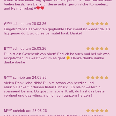
– und schon einen Tag später kamen gleich mehrere Nachrichten!
Vielen herzlichen Dank für deine außergewöhnliche Kompetenz
und Feinfühligkeit
♥️
A****
schrieb am 26.03.26
Eingetroffen! Das verloren geglaubte Dokument ist wieder da. Es
lag genau dort, wo du es vermutet hast. Danke!
B****
schrieb am 25.03.26
Du bist ein Geschenk von oben! Endlich ist auch mal bei mir was
eingetroffen, du weißt worum es geht
Danke danke danke
danke danke
G****
schrieb am 24.03.26
Vielen Dank liebe Nida! Du bist sowas von herzlich und
ehrlich.Danke für deinen tiefen Einblick ! Es bleibt weiterhin
spannend bei mir. Du gibst mir soviel Kraft, du hast das Beste
verdient und das wünsch ich dir von ganzem Herzen !
M****
schrieb am 23.03.26