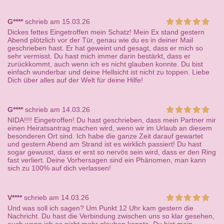
G****
schrieb am 15.03.26
Dickes fettes Eingetroffen mein Schatz! Mein Ex stand gestern
Abend plötzlich vor der Tür, genau wie du es in deiner Mail
geschrieben hast. Er hat geweint und gesagt, dass er mich so
sehr vermisst. Du hast mich immer darin bestärkt, dass er
zurückkommt, auch wenn ich es nicht glauben konnte. Du bist
einfach wunderbar und deine Hellsicht ist nicht zu toppen. Liebe
Dich über alles auf der Welt für deine Hilfe!
G****
schrieb am 14.03.26
NIDA!!!! Eingetroffen! Du hast geschrieben, dass mein Partner mir
einen Heiratsantrag machen wird, wenn wir im Urlaub an diesem
besonderen Ort sind. Ich habe die ganze Zeit darauf gewartet
und gestern Abend am Strand ist es wirklich passiert! Du hast
sogar gewusst, dass er erst so nervös sein wird, dass er den Ring
fast verliert. Deine Vorhersagen sind ein Phänomen, man kann
sich zu 100% auf dich verlassen!
V****
schrieb am 14.03.26
Und was soll ich sagen? Um Punkt 12 Uhr kam gestern die
Nachricht. Du hast die Verbindung zwischen uns so klar gesehen,