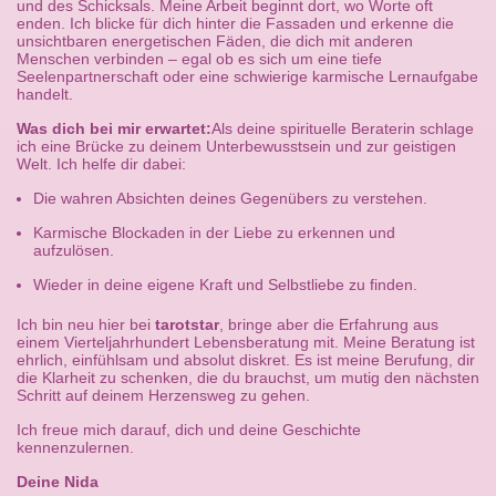
und des Schicksals. Meine Arbeit beginnt dort, wo Worte oft
enden. Ich blicke für dich hinter die Fassaden und erkenne die
unsichtbaren energetischen Fäden, die dich mit anderen
Menschen verbinden – egal ob es sich um eine tiefe
Seelenpartnerschaft oder eine schwierige karmische Lernaufgabe
handelt.
Was dich bei mir erwartet:
Als deine spirituelle Beraterin schlage
ich eine Brücke zu deinem Unterbewusstsein und zur geistigen
Welt. Ich helfe dir dabei:
Die wahren Absichten deines Gegenübers zu verstehen.
Karmische Blockaden in der Liebe zu erkennen und
aufzulösen.
Wieder in deine eigene Kraft und Selbstliebe zu finden.
Ich bin neu hier bei
tarotstar
, bringe aber die Erfahrung aus
einem Vierteljahrhundert Lebensberatung mit. Meine Beratung ist
ehrlich, einfühlsam und absolut diskret. Es ist meine Berufung, dir
die Klarheit zu schenken, die du brauchst, um mutig den nächsten
Schritt auf deinem Herzensweg zu gehen.
Ich freue mich darauf, dich und deine Geschichte
kennenzulernen.
Deine Nida