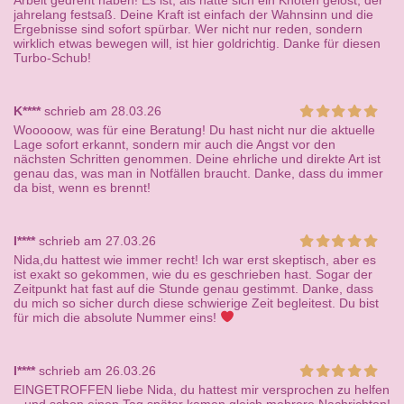
Arbeit gedreht haben! Es ist, als hätte sich ein Knoten gelöst, der
jahrelang festsaß. Deine Kraft ist einfach der Wahnsinn und die
Ergebnisse sind sofort spürbar. Wer nicht nur reden, sondern
wirklich etwas bewegen will, ist hier goldrichtig. Danke für diesen
Turbo-Schub!
K****
schrieb am 28.03.26
Wooooow, was für eine Beratung! Du hast nicht nur die aktuelle
Lage sofort erkannt, sondern mir auch die Angst vor den
nächsten Schritten genommen. Deine ehrliche und direkte Art ist
genau das, was man in Notfällen braucht. Danke, dass du immer
da bist, wenn es brennt!
I****
schrieb am 27.03.26
Nida,du hattest wie immer recht! Ich war erst skeptisch, aber es
ist exakt so gekommen, wie du es geschrieben hast. Sogar der
Zeitpunkt hat fast auf die Stunde genau gestimmt. Danke, dass
du mich so sicher durch diese schwierige Zeit begleitest. Du bist
für mich die absolute Nummer eins!
I****
schrieb am 26.03.26
EINGETROFFEN liebe Nida, du hattest mir versprochen zu helfen