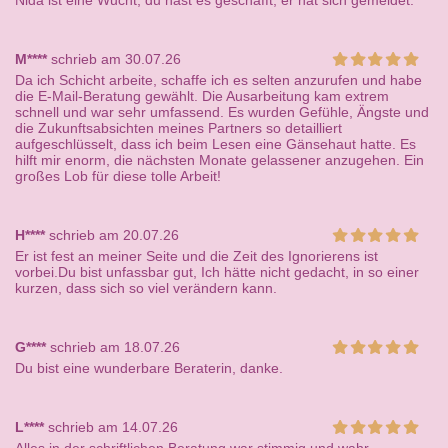
Nida ist eine Wucht, du hast es geschafft, er hat sich gemeldet.
M****
schrieb am 30.07.26
Da ich Schicht arbeite, schaffe ich es selten anzurufen und habe
die E-Mail-Beratung gewählt. Die Ausarbeitung kam extrem
schnell und war sehr umfassend. Es wurden Gefühle, Ängste und
die Zukunftsabsichten meines Partners so detailliert
aufgeschlüsselt, dass ich beim Lesen eine Gänsehaut hatte. Es
hilft mir enorm, die nächsten Monate gelassener anzugehen. Ein
großes Lob für diese tolle Arbeit!
H****
schrieb am 20.07.26
Er ist fest an meiner Seite und die Zeit des Ignorierens ist
vorbei.Du bist unfassbar gut, Ich hätte nicht gedacht, in so einer
kurzen, dass sich so viel verändern kann.
G****
schrieb am 18.07.26
Du bist eine wunderbare Beraterin, danke.
L****
schrieb am 14.07.26