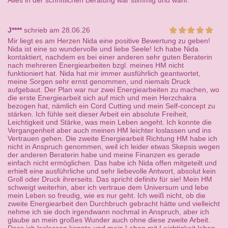
Alles in der schriftlichen Beratung war stimmig und wahr.
J****
schrieb am 28.06.26
Mir liegt es am Herzen Nida eine positive Bewertung zu geben!
Nida ist eine so wundervolle und liebe Seele! Ich habe Nida
kontaktiert, nachdem es bei einer anderen sehr guten Beraterin
nach mehreren Energiearbeiten bzgl. meines HM nicht
funktioniert hat. Nida hat mir immer ausführlich geantwortet,
meine Sorgen sehr ernst genommen, und niemals Druck
aufgebaut. Der Plan war nur zwei Energiearbeiten zu machen, wo
die erste Energiearbeit sich auf mich und mein Herzchakra
bezogen hat, nämlich ein Cord Cutting und mein Self-concept zu
stärken. Ich fühle seit dieser Arbeit ein absolute Freiheit,
Leichtigkeit und Stärke, was mein Leben angeht. Ich konnte die
Vergangenheit aber auch meinen HM leichter loslassen und ins
Vertrauen gehen. Die zweite Energiearbeit Richtung HM habe ich
nicht in Anspruch genommen, weil ich leider etwas Skepsis wegen
der anderen Beraterin habe und meine Finanzen es gerade
einfach nicht ermöglichen. Das habe ich Nida offen mitgeteilt und
erhielt eine ausführliche und sehr liebevolle Antwort, absolut kein
Groll oder Druck ihrerseits. Das spricht definitv für sie! Mein HM
schweigt weiterhin, aber ich vertraue dem Universum und lebe
mein Leben so freudig, wie es nur geht. Ich weiß nicht, ob die
zweite Energiearbeit den Durchbruch gebracht hätte und vielleicht
nehme ich sie doch irgendwann nochmal in Anspruch, aber ich
glaube an mein großes Wunder auch ohne diese zweite Arbeit.