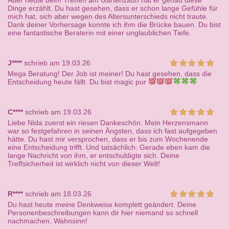
Aber heute beim Treffen am Gartenzaun hat er genau diese
Dinge erzählt. Du hast gesehen, dass er schon lange Gefühle für
mich hat, sich aber wegen des Altersunterschieds nicht traute.
Dank deiner Vorhersage konnte ich ihm die Brücke bauen. Du bist
eine fantastische Beraterin mit einer unglaublichen Tiefe.
J****
schrieb am 19.03.26
Mega Beratung! Der Job ist meiner! Du hast gesehen, dass die
Entscheidung heute fällt. Du bist magic pur
C****
schrieb am 19.03.26
Liebe Nida zuerst ein riesen Dankeschön. Mein Herzensmann
war so festgefahren in seinen Ängsten, dass ich fast aufgegeben
hätte. Du hast mir versprochen, dass er bis zum Wochenende
eine Entscheidung trifft. Und tatsächlich: Gerade eben kam die
lange Nachricht von ihm, er entschuldigte sich. Deine
Treffsicherheit ist wirklich nicht von dieser Welt!
R****
schrieb am 18.03.26
Du hast heute meine Denkweise komplett geändert. Deine
Personenbeschreibungen kann dir hier niemand so schnell
nachmachen. Wahnsinn!