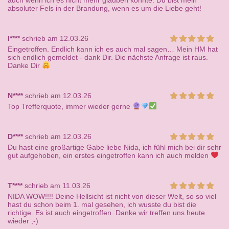
auch wenn ich es nicht mehr glauben konnte. Du bist mein
absoluter Fels in der Brandung, wenn es um die Liebe geht!
I****
schrieb am 12.03.26
Eingetroffen. Endlich kann ich es auch mal sagen… Mein HM hat
sich endlich gemeldet - dank Dir. Die nächste Anfrage ist raus.
Danke Dir
N****
schrieb am 12.03.26
Top Trefferquote, immer wieder gerne
D****
schrieb am 12.03.26
Du hast eine großartige Gabe liebe Nida, ich fühl mich bei dir sehr
gut aufgehoben, ein erstes eingetroffen kann ich auch melden
T****
schrieb am 11.03.26
NIDA WOW!!!! Deine Hellsicht ist nicht von dieser Welt, so so viel
hast du schon beim 1. mal gesehen, ich wusste du bist die
richtige. Es ist auch eingetroffen. Danke wir treffen uns heute
wieder ;-)