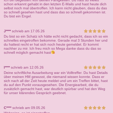
Ich bin begeistert von deinen Fähigkeiten. Du hast so vieles
schon erkannt gehabt in den letzten E-Mails und hast heute dich
selbst noch mal übertroffen. Ich kann nicht glauben, dass du das
so schnell gesehen hast und dass das so schnell gekommen ist.
Du bist ein Engel.
J****
schrieb am 17.05.26
Du bist so ein Schatz ich hätte echt nicht gedacht, dass ich so ein
schnelles eingetroffen bekomme. Gerade mal 3 Stunden her und
du hattest recht er hat sich noch heute gemeldet. Er kommt
nachher zu mir. Ich freu mich so Mega danke dass du das so
schnell möglich gemacht hast
I****
schrieb am 12.05.26
Deine schriftliche Ausarbeitung war ein Volltreffer. Du hast Details
über meinen HM gewusst, die niemand wissen konnte. Dass er
sich nach all der Zeit heute meldet und um ein Treffen bittet, hast
du auf den Punkt vorausgesehen. Die Energiearbeit, die du
zusätzlich gemacht hast, war deutlich spürbar und hat den Weg
für unser klärendes Gespräch geebnet.
C****
schrieb am 09.05.26