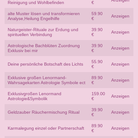
Anzeigen
Reinigung und Wohlbefinden
€
alte Muster lösen und transformieren
59.90
Anzeigen
Analyse,Heilung Engelhilfe
€
Naturgeister-Rituale zur Erdung und
39.90
Anzeigen
spirituellen Verbindung
€
Astrologische Bachblüten Zuordnung
39.90
Anzeigen
Exklusiv bei mir
€
55.90
Deine persönliche Botschaft des Lichts
Anzeigen
€
Exklusive großen Lenormand-
89.90
Anzeigen
Wahrsagekarten Astrologie Symbole ect
€
Exklusivgroßen Lenormand
159.00
Anzeigen
Astrologie&Symbolik
€
39.90
Geldzauber Räuchermischung Ritual
Anzeigen
€
89.90
Karmalegung einzel oder Partnerschaft
Anzeigen
€