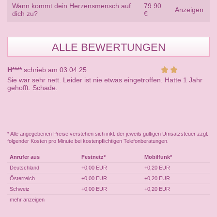
Wann kommt dein Herzensmensch auf
79.90
Anzeigen
dich zu?
€
ALLE BEWERTUNGEN
H****
schrieb am 03.04.25
Sie war sehr nett. Leider ist nie etwas eingetroffen. Hatte 1 Jahr
gehofft. Schade.
* Alle angegebenen Preise verstehen sich inkl. der jeweils gültigen Umsatzsteuer zzgl.
folgender Kosten pro Minute bei kostenpflichtigen Telefonberatungen.
Anrufer aus
Festnetz*
Mobilfunk*
Deutschland
+0,00 EUR
+0,20 EUR
Österreich
+0,00 EUR
+0,20 EUR
Schweiz
+0,00 EUR
+0,20 EUR
mehr anzeigen