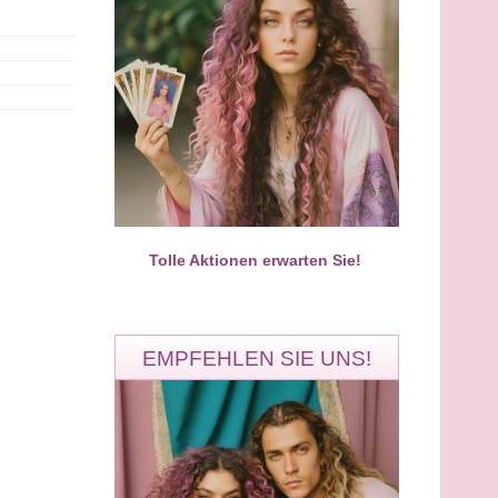
Aura Solaris
Noela
PIN: 677
PIN: 547
Bewertungen: 197
Bewertungen: 0
tueller Meisterberater für
Von Herzen für dich da. Ich freue
formation & Seelenheilung​
mich auf dein Anruf
Tolle Aktionen erwarten Sie!
EMPFEHLEN SIE UNS!
Aura Solaris
Ronny
PIN: 677
PIN: 324
Bewertungen: 197
Bewertungen: 3884