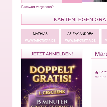
Passwort vergessen?
KARTENLEGEN GRAT
S_ANGEL
MATHIAS
AZIZAY ANDREA
TSTAR.DE
WWW.TAROTSTAR.DE
WWW.TAROTSTAR.DE
Mar
JETZT ANMELDEN!
Bera
merken