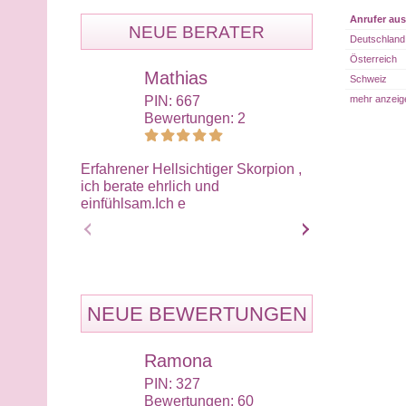
Anrufer aus
NEUE BERATER
Deutschland
Österreich
Mathias
Mar
Schweiz
mehr anzeig
PIN: 667
PIN:
Bewertungen: 2
Bewe
Erfahrener Hellsichtiger Skorpion ,
Hallo du Liebe
ich berate ehrlich und
spirituell Erf
einfühlsam.Ich e
kartendecks h
NEUE BEWERTUNGEN
Ramona
Eil
PIN: 327
PIN:
Bewertungen: 60
Bewe