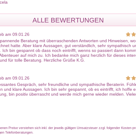
cela
ALLE BEWERTUNGEN
eb am 09.01.26
spannende Beratung mit überraschenden Antworten und Hinweisen, wom
chnet hatte. Aber klare Aussagen, gut verständlich, sehr sympathisch u
. Ich bin gespannt ob dass noch eintrifft, wenns so passiert dann kom
Abenteuer auf mich zu. Ich bedanke mich ganz herzlich für dieses inte
nd für tolle Beratung. Herzliche Grüße K.G.
eb am 09.01.26
essantes Gespräch, sehr freundliche und sympathische Beraterin. Fühl
 und klare Aussagen. Ich bin sehr gespannt, ob es eintrifft, ich hoffe e
tung, bin positiv überrascht und werde mich gerne wieder melden. Viele
benen Preise verstehen sich inkl. der jeweils gültigen Umsatzsteuer zzgl. folgender Kosten pr
igen Telefonberatungen.