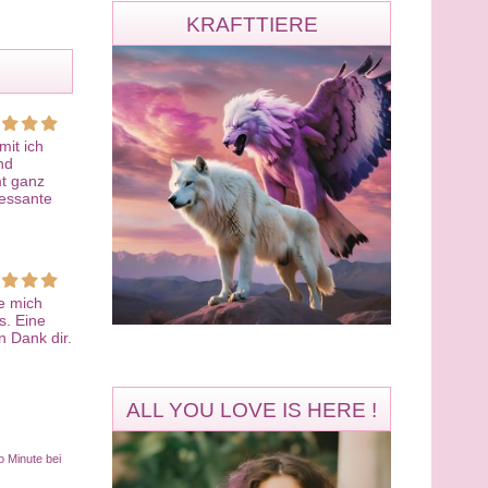
KRAFTTIERE
it ich
nd
mt ganz
ressante
e mich
s. Eine
n Dank dir.
ALL YOU LOVE IS HERE !
o Minute bei