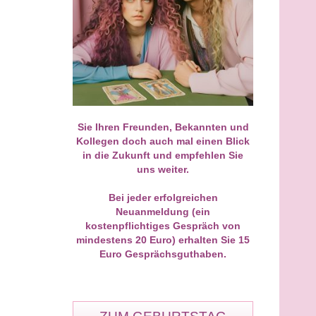
r ein riesiges Eingetroffen für
Heute mein allererstes Gespräc
 wundervolle Arbeit! Was mir
als Neukunde geführt und direkt
rei Wochen in der E-Mail-
einen Volltreffer gelandet! Ich wa
se bezüglich eines
wegen einer zähen
efahrenen Konflikts im
Nachlassangelegenheit total
ienkreis prophezeit wurde,
blockiert und wusste nicht weiter
n mir damals fast unmöglich.
Ronny hat die Sache ohne
Sie Ihren Freunden, Bekannten und
rn gab es überraschend
Schnickschnack analysiert und 
Kollegen doch auch mal einen Blick
 die Annäherung, die im Text
ganz trocken gesagt, wie sich di
in die Zukunft und empfehlen Sie
rieben stand. Jedes Wort hat
Gegenseite verhalten wird. Gest
uns weiter.
eine immense Kraft und Tiefe.
kam der Brief vom Anwalt –
nd Dank für diesen wertvollen
haargenau wie von ihm gesehen
eiser!
Diese pragmatische und ehrlich
Bei jeder erfolgreichen
Art ist einfach Gold wert.
Neuanmeldung (ein
kostenpflichtiges Gespräch von
mindestens 20 Euro) erhalten Sie 15
Euro Gesprächsguthaben.