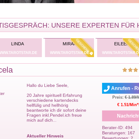
ISGESPRÄCH: UNSERE EXPERTEN FÜR 
PREMIUM
PREMIUM
EXKLUSIV
EXKLUSIV
GESCHENK
GESCHE
LINDA
MIRAN
EILEEN
WWW.TAROTSTAR.DE
WWW.TAROTSTAR.DE
WWW.TAROTSTAR.D
cela
Hallo du Liebe Seele,
Anrufen - R
ter
20 Jahre spirituell Erfahrung
Preis:
€ 1.89/
verschiedene kartendecks
€ 1.51/Min*
hellfülig und hellhörig
beantworte ich dir sofort deine
Fragen inkl.Pendel.ich freue
Nachrich
mich auf dich...
Berater-ID: 494
Beratungen: 167
Aktueller Hinweis
Bewertungen: 2