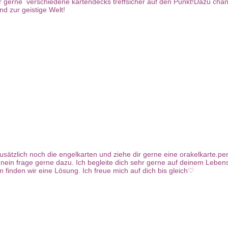
ir gerne verschiedene kartendecks treffsicher auf den Punkt!Dazu chan
d zur geistige Welt!
usätzlich noch die engelkarten und ziehe dir gerne eine orakelkarte.pe
 / nein frage gerne dazu. Ich begleite dich sehr gerne auf deinem Lebe
finden wir eine Lösung. Ich freue mich auf dich bis gleich♡