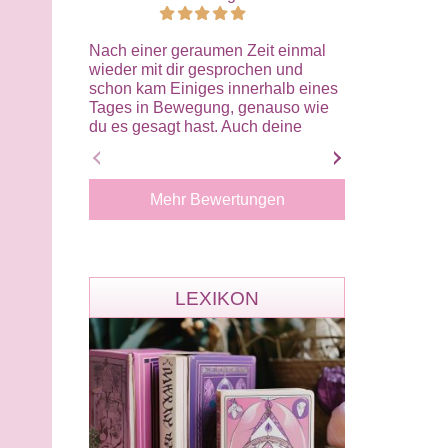
Nach einer geraumen Zeit einmal
Ich bin wirklic
wieder mit dir gesprochen und
Eileen. Sie h
schon kam Einiges innerhalb eines
beschrieben, 
Tages in Bewegung, genauso wie
hätte wissen k
du es gesagt hast. Auch deine
Wahrnehmung 
Energiearbeit wirkt sofort. Ein nur
präzise, klar 
Top
Besonders bee
wie treffend s
Mehr Bewertungen
Zusammenhänge
wirkte authent
Gespräch hat m
Zuversicht un
gegeben. Von 
LEXIKON
Eileen. Ich ka
uneingeschrän
und werde mic
an dich wende