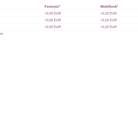
Festnetz*
Mobilfunk*
+0,00 EUR
+0,20 EUR
+0,00 EUR
+0,20 EUR
cela
Aliyah
+0,00 EUR
+0,20 EUR
en
 494
PIN: 482
rtungen: 2
Bewertungen: 0
 Seele, 20 Jahre
Wir müssen im Leben alles so
​Spiri
ahrung verschiedene
nehmen wie es kommt, aber wir
Trans
sollten dafür sorge
een
Eileen
 109
PIN: 109
rtungen: 5457
Bewertungen: 5457