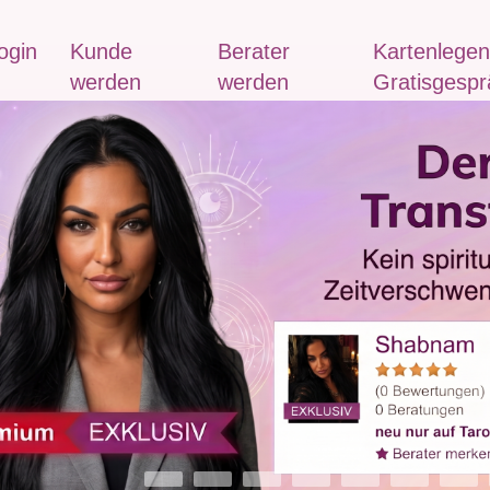
ogin
Kunde
Berater
Kartenlegen
werden
werden
Gratisgespr