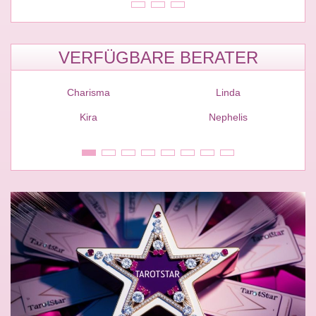
VERFÜGBARE BERATER
Charisma
Linda
Kira
Nephelis