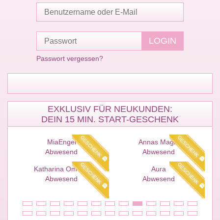
Passwort vergessen?
EXKLUSIV FÜR NEUKUNDEN:
DEIN 15 MIN. START-GESCHENK
ENK
GESCHENK
GESCHENK
MiaEngel
Annas Magie
Abwesend
Abwesend
ENK
GESCHENK
GESCHENK
Katharina Omega
Aura
Abwesend
Abwesend