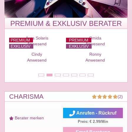
PREMIUM & EXKLUSIV BERATER
PREMIUM
PREMIUM
EXKLUSIV
EXKLUSIV
E
Aura Solaris
Omida
PREMIUM
PREMIUM
Anwesend
Anwesend
EXKLUSIV
EXKLUSIV
E
Cindy
Ronny
Anwesend
Anwesend
CHARISMA
(2)
Anrufen - Rückruf
Berater merken
Preis: € 2.99/Min