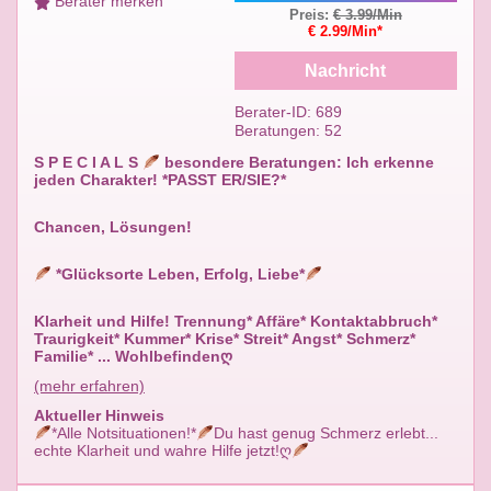
Berater merken
Preis:
€ 3.99/Min
€ 2.99/Min*
Nachricht
Berater-ID: 689
Beratungen: 52
S P E C I A L S
besondere Beratungen: Ich erkenne
jeden Charakter! *PASST ER/SIE?*
Chancen, Lösungen!
*Glücksorte Leben, Erfolg, Liebe*
Klarheit und Hilfe! Trennung* Affäre* Kontaktabbruch*
Traurigkeit* Kummer* Krise* Streit* Angst* Schmerz*
Familie* ... Wohlbefindenღ
(mehr erfahren)
Aktueller Hinweis
*Alle Notsituationen!*
Du hast genug Schmerz erlebt...
echte Klarheit und wahre Hilfe jetzt!ღ