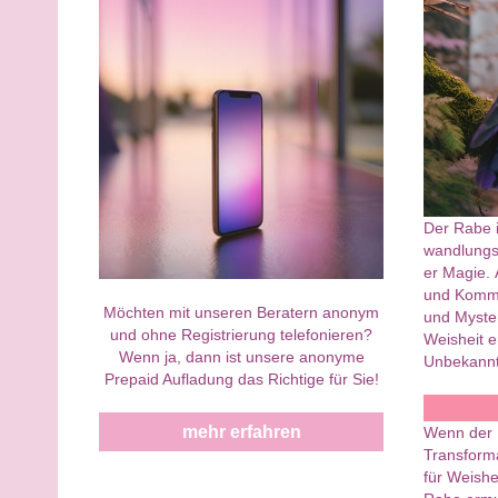
Der Rabe is
wandlungsf
er Magie. 
und Kommun
Möchten mit unseren Beratern anonym
und Myster
und ohne Registrierung telefonieren?
Weisheit e
Wenn ja, dann ist unsere anonyme
Unbekannt
Prepaid Aufladung das Richtige für Sie!
mehr erfahren
Wenn der R
Transform
für Weishe