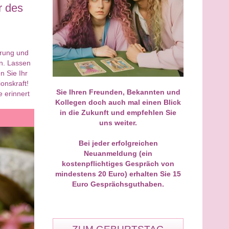
r des
 mein allererstes Gespräch
Als Neukunde geht man ja ehrli
eukunde geführt und direkt
gesagt immer mit einer leichten
 Volltreffer gelandet! Ich war
Skepsis in so ein Telefonat. Mei
erung und
n einer zähen
Erstgespräch bei M. hat mich
un. Lassen
assangelegenheit total
jedoch von der ersten Sekunde 
n Sie Ihr
iert und wusste nicht weiter.
absolut fasziniert. Ohne dass ich
onskraft!
y hat die Sache ohne
ihm viel erzählen musste, hat er 
Sie Ihren Freunden, Bekannten und
 erinnert
ckschnack analysiert und mir
Dynamik und das emotionale
Kollegen doch auch mal einen Blick
trocken gesagt, wie sich die
Wirrwarr sofort auf den Punkt
in die Zukunft und empfehlen Sie
seite verhalten wird. Gestern
gebracht. Man fühlt sich bei ihm
uns weiter.
er Brief vom Anwalt –
der ersten Minute an sicher,
genau wie von ihm gesehen.
verstanden und extrem gut
 pragmatische und ehrliche
aufgehoben. Das war definitiv er
Bei jeder erfolgreichen
st einfach Gold wert.
der Anfang!
Neuanmeldung (ein
kostenpflichtiges Gespräch von
mindestens 20 Euro) erhalten Sie 15
Euro Gesprächsguthaben.