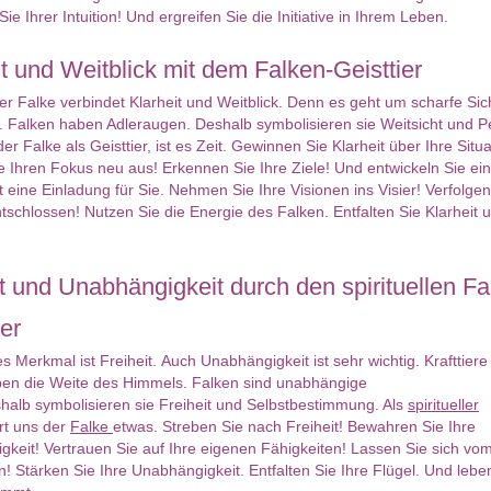
ie Ihrer Intuition! Und ergreifen Sie die Initiative in Ihrem Leben.
it und Weitblick mit dem Falken-Geisttier
ier Falke verbindet Klarheit und Weitblick. Denn es geht um scharfe Sic
e. Falken haben Adleraugen. Deshalb symbolisieren sie Weitsicht und P
er Falke als Geisttier, ist es Zeit. Gewinnen Sie Klarheit über Ihre Situa
e Ihren Fokus neu aus! Erkennen Sie Ihre Ziele! Und entwickeln Sie ei
st eine Einladung für Sie. Nehmen Sie Ihre Visionen ins Visier! Verfolgen
schlossen! Nutzen Sie die Energie des Falken. Entfalten Sie Klarheit 
it und Unabhängigkeit durch den spirituellen Fa
er
es Merkmal ist Freiheit. Auch Unabhängigkeit ist sehr wichtig. Krafttiere
ben die Weite des Himmels. Falken sind unabhängige
halb symbolisieren sie Freiheit und Selbstbestimmung. Als
spiritueller
rt uns der
Falke
etwas. Streben Sie nach Freiheit! Bewahren Sie Ihre
keit! Vertrauen Sie auf Ihre eigenen Fähigkeiten! Lassen Sie sich vom 
en! Stärken Sie Ihre Unabhängigkeit. Entfalten Sie Ihre Flügel. Und lebe