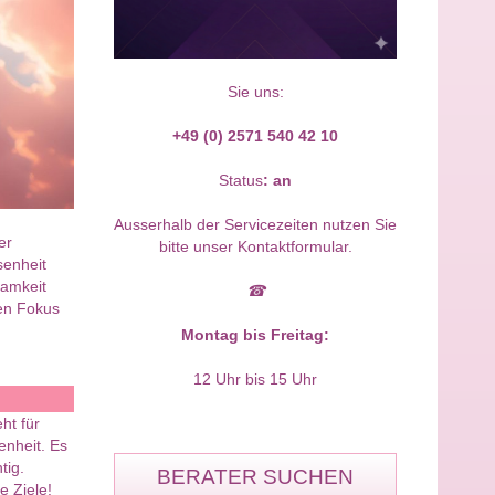
Sie uns:
+49 (0) 2571 540 42 10
Status
:
an
Ausserhalb der Servicezeiten nutzen Sie
er
bitte unser Kontaktformular.
senheit
samkeit
☎
ren Fokus
Montag bis Freitag:
12 Uhr bis 15 Uhr
ht für
enheit. Es
tig.
BERATER SUCHEN
e Ziele!