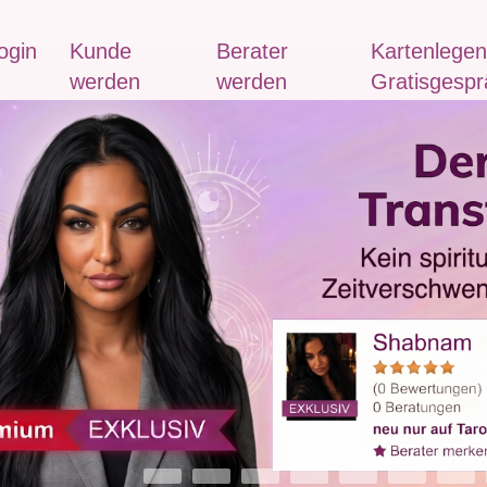
ogin
Kunde
Berater
Kartenlegen
werden
werden
Gratisgespr