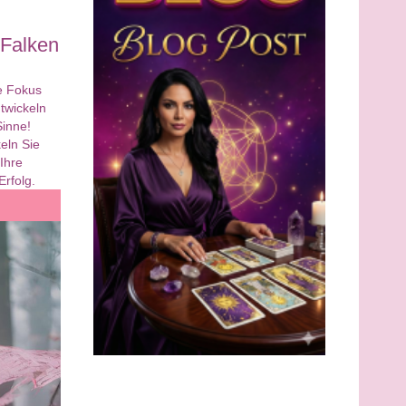
 Falken
ie Fokus
ntwickeln
Sinne!
eln Sie
 Ihre
Erfolg.