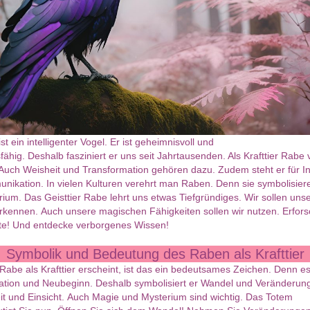
t ein intelligenter Vogel. Er ist geheimnisvoll und
ähig. Deshalb fasziniert er uns seit Jahrtausenden. Als Krafttier Rabe 
Auch Weisheit und Transformation gehören dazu. Zudem steht er für In
ikation. In vielen Kulturen verehrt man Raben. Denn sie symbolisie
ium. Das Geisttier Rabe lehrt uns etwas Tiefgründiges. Wir sollen uns
rkennen. Auch unsere magischen Fähigkeiten sollen wir nutzen. Erfor
e! Und entdecke verborgenes Wissen!
Symbolik und Bedeutung des Raben als Krafttier
abe als Krafttier erscheint, ist das ein bedeutsames Zeichen. Denn es 
ation und Neubeginn. Deshalb symbolisiert er Wandel und Veränderung
it und Einsicht. Auch Magie und Mysterium sind wichtig. Das Totem