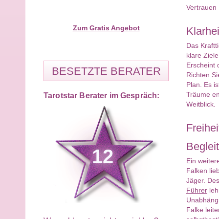
Vertrauen S
Zum Gratis Angebot
Klarhe
Das Kraftt
klare Ziel
Erscheint d
BESETZTE BERATER
Richten Si
Plan. Es i
Träume ent
Tarotstar Berater im Gespräch:
Weitblick.
Freihe
Begleit
12
Ein weiter
Falken lie
Jäger. Des
Führer
leh
Unabhängig
Falke leit