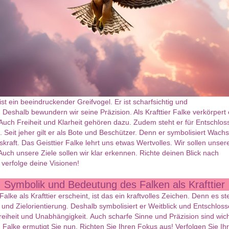
ist ein beeindruckender Greifvogel. Er ist scharfsichtig und
g. Deshalb bewundern wir seine Präzision. Als Krafttier Falke verkörpert 
 Auch Freiheit und Klarheit gehören dazu. Zudem steht er für Entschlos
 Seit jeher gilt er als Bote und Beschützer. Denn er symbolisiert Wach
skraft. Das Geisttier Falke lehrt uns etwas Wertvolles. Wir sollen unse
Auch unsere Ziele sollen wir klar erkennen. Richte deinen Blick nach
verfolge deine Visionen!
Symbolik und Bedeutung des Falken als Krafttier
alke als Krafttier erscheint, ist das ein kraftvolles Zeichen. Denn es ste
t und Zielorientierung. Deshalb symbolisiert er Weitblick und Entschloss
Freiheit und Unabhängigkeit. Auch scharfe Sinne und Präzision sind wich
Falke ermutigt Sie nun. Richten Sie Ihren Fokus aus! Verfolgen Sie Ihr