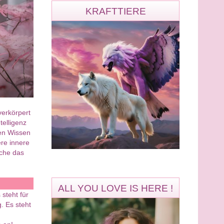
KRAFTTIERE
verkörpert
telligenz
ren Wissen
ere innere
sche das
ALL YOU LOVE IS HERE !
steht für
. Es steht