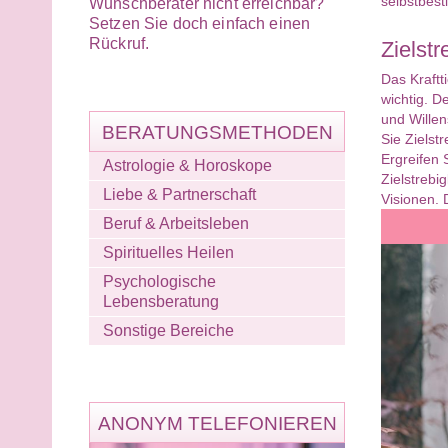
selbstbest
Wunschberater nicht erreichbar?
Setzen Sie doch einfach einen
Rückruf.
Zielst
Das Kraftti
wichtig. D
und Willens
BERATUNGSMETHODEN
Sie Zielst
Ergreifen 
Astrologie & Horoskope
Zielstrebi
Liebe & Partnerschaft
Visionen. 
Beruf & Arbeitsleben
Spirituelles Heilen
Psychologische
Lebensberatung
Sonstige Bereiche
ANONYM TELEFONIEREN