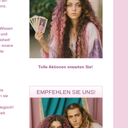
 an!
ens.
Aura Solaris
Noela
 Wissen
PIN: 677
PIN: 547
 und
Bewertungen: 197
Bewertungen: 0
sheit!
e innere
die
tueller Meisterberater für
Von Herzen für dich da. Ich freue
formation & Seelenheilung​
mich auf dein Anruf
Tolle Aktionen erwarten Sie!
re
EMPFEHLEN SIE UNS!
n sie
tegisch!
eit.
Ronny
Miran
PIN: 324
PIN: 100
Bewertungen: 3884
Bewertungen: 5953