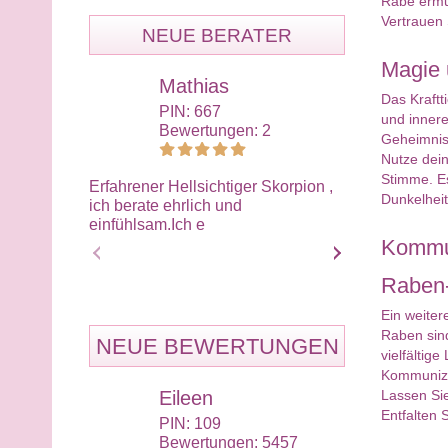
Rabe ermu
Vertrauen 
NEUE BERATER
Magie 
Mathias
Ali
Das Kraft
PIN: 667
PIN:
und innere
Bewertungen: 2
Bewe
Geheimnis.
Nutze dein
Stimme. Es
Erfahrener Hellsichtiger Skorpion ,
Wir müssen im
Dunkelheit
ich berate ehrlich und
nehmen wie es
einfühlsam.Ich e
sollten dafür 
Kommun
Raben-
Ein weiter
Raben sind
NEUE BEWERTUNGEN
vielfältig
Kommunizie
Lassen Sie
Eileen
Eil
Entfalten 
PIN: 109
PIN:
Bewertungen: 5457
Bewe