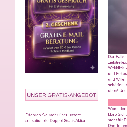
Der Falke 
zielstrebi
Weitblick.
und Fokus.
und Willen
schärfen. 
oben! Und 
UNSER GRATIS-ANGEBOT
Wenn der F
klare Sich
Erfahren Sie mehr über unsere
steht für 
sensationelle Doppel Gratis Aktion!
Das Totem 