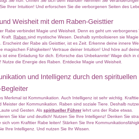
tigt Sie nun. Öffnen Sie sich dem Wandel! Nehmen Sie Veränderungen
Sie Ihrer Intuition! Und erforschen Sie die verborgenen Seiten des Leb
und Weisheit mit dem Raben-Geisttier
yah
Nida
tier Rabe verbindet Magie und Weisheit. Denn es geht um verborgenes
 482
PIN: 666
 Kraft.
Raben
sind mystische Wesen. Deshalb symbolisieren sie Magie
rtungen: 0
Bewertungen: 180
 Erscheint der Rabe als Geisttier, ist es Zeit. Erkenne deine innere Wei
e magischen Fähigkeiten! Vertraue deiner Intuition! Und höre auf dein
 ist eine Einladung für dich. Erforsche das Unbekannte! Wage dich in 
 Leben alles so
Was fühlt er wirklich? Hat unsere
​Spiri
! Nutze die Energie des Raben. Entdecke Magie und Weisheit.
 kommt, aber wir
Liebe eine Chance? Ich blicke für
Trans
sorge
dich tief
ikation und Intelligenz durch den spirituellen
Begleiter
es Merkmal ist Kommunikation. Auch Intelligenz ist sehr wichtig. Krafttie
 Meister der Kommunikation. Raben sind soziale Tiere. Deshalb nutze
e Laute und Gesten. Als
spiritueller Führer
lehrt uns der Rabe etwas.
ren Sie klar und deutlich! Nutzen Sie Ihre Intelligenz! Denken Sie stra
 sich vom Krafttier Rabe leiten! Stärken Sie Ihre Kommunikationsfähigk
een
Aura Solaris
Sie Ihre Intelligenz. Und nutzen Sie Ihr Wissen.
 109
PIN: 677
rtungen: 5457
Bewertungen: 197