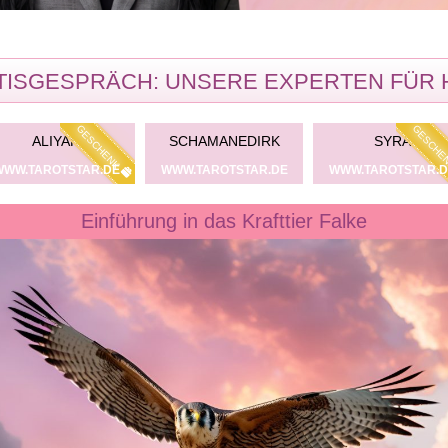
ISGESPRÄCH: UNSERE EXPERTEN FÜR 
GESCHENK
GESCHE
ALIYAH
SCHAMANEDIRK
SYRA
WWW.TAROTSTAR.DE
WWW.TAROTSTAR.DE
WWW.TAROTSTAR.D
Einführung in das Krafttier Falke