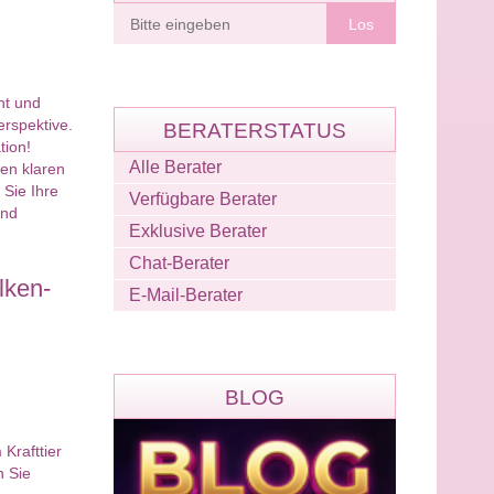
Berater
finden
ht und
erspektive.
BERATERSTATUS
tion!
Alle Berater
nen klaren
 Sie Ihre
Verfügbare Berater
und
Exklusive Berater
Chat-Berater
lken-
E-Mail-Berater
BLOG
Krafttier
n Sie