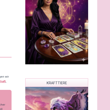
gen wir
haft
,
KRAFTTIERE
cher
ll