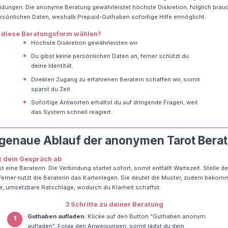
dungen. Die anonyme Beratung gewährleistet höchste Diskretion, folglich brau
rsönlichen Daten, weshalb Prepaid-Guthaben sofortige Hilfe ermöglicht.
diese Beratungsform wählen?
•
Höchste Diskretion gewährleisten wir.
•
Du gibst keine persönlichen Daten an, ferner schützt du
deine Identität.
•
Direkten Zugang zu erfahrenen Beratern schaffen wir, somit
sparst du Zeit.
•
Sofortige Antworten erhältst du auf dringende Fragen, weil
das System schnell reagiert.
 genaue Ablauf der anonymen Tarot Bera
ft dein Gespräch ab
t eine Beraterin. Die Verbindung startet sofort, somit entfällt Wartezeit. Stelle d
ferner nutzt die Beraterin das Kartenlegen. Sie deutet die Muster, zudem bekom
e, umsetzbare Ratschläge, wodurch du Klarheit schaffst.
3 Schritte zu deiner Beratung
Guthaben aufladen:
Klicke auf den Button “Guthaben anonym
1
aufladen”. Folge den Anweisungen, somit lädst du dein