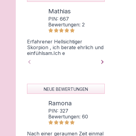
Mathias
Mar
PIN: 667
PIN
Bewertungen: 2
Bew
Erfahrener Hellsichtiger
Hallo du Lieb
Skorpion , ich berate ehrlich und
spirituell Er
einfühlsam.Ich e
kartendecks 
NEUE BEWERTUNGEN
Ramona
Eil
PIN: 327
PIN:
Bewertungen: 60
Bew
Nach einer geraumen Zeit einmal
Ich bin wirkli