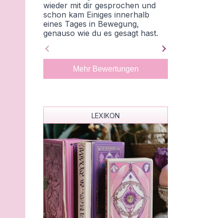
wieder mit dir gesprochen und
Eileen. Sie h
schon kam Einiges innerhalb
und beschrieb
eines Tages in Bewegung,
unmöglich hä
genauso wie du es gesagt hast.
Ihre Wahrneh
Auch deine Energiearbeit wirkt
außergewöhnl
sofort. Ein nur Top
und einfühls
beeindruckt h
Mehr Bewertungen
treffend sie 
Zusammenhän
Alles wirkte 
stimmig. Das
viel Klarheit,
LEXIKON
innere Ruhe 
Herzen danke,
kann dich un
weiterempfeh
ganz sicher w
wenden.