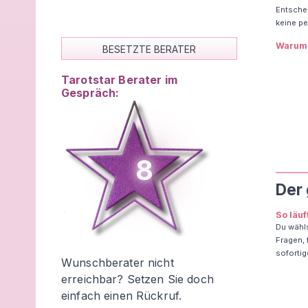
Entschei
keine pe
Warum 
BESETZTE BERATER
Tarotstar Berater im
Gespräch:
8
Der
So läu
Du wähls
Fragen, 
sofortig
Wunschberater nicht
erreichbar? Setzen Sie doch
einfach einen Rückruf.