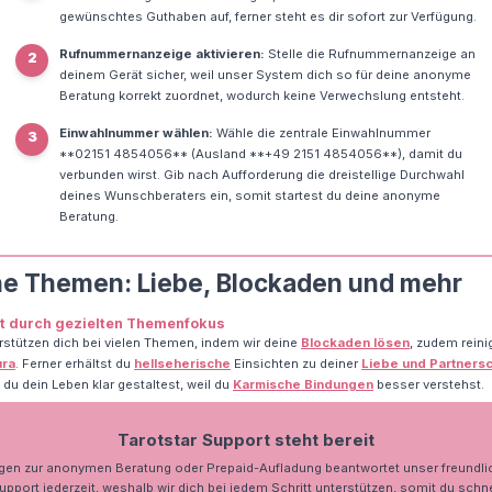
gewünschtes Guthaben auf, ferner steht es dir sofort zur Verfügung.
Rufnummernanzeige aktivieren:
Stelle die Rufnummernanzeige an
2
deinem Gerät sicher, weil unser System dich so für deine anonyme
Beratung korrekt zuordnet, wodurch keine Verwechslung entsteht.
Einwahlnummer wählen:
Wähle die zentrale Einwahlnummer
3
**02151 4854056** (Ausland **+49 2151 4854056**), damit du
verbunden wirst. Gib nach Aufforderung die dreistellige Durchwahl
deines Wunschberaters ein, somit startest du deine anonyme
Beratung.
ne Themen: Liebe, Blockaden und mehr
it durch gezielten Themenfokus
rstützen dich bei vielen Themen, indem wir deine
Blockaden lösen
, zudem reini
ura
. Ferner erhältst du
hellseherische
Einsichten zu deiner
Liebe und Partnersc
du dein Leben klar gestaltest, weil du
Karmische Bindungen
besser verstehst.
Tarotstar Support steht bereit
gen zur anonymen Beratung oder Prepaid-Aufladung beantwortet unser freundli
upport jederzeit, weshalb wir dich bei jedem Schritt unterstützen, somit du schne