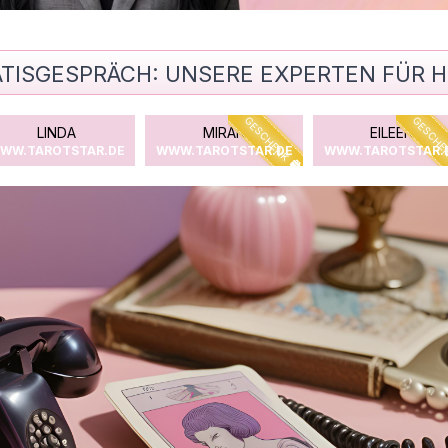
TISGESPRÄCH: UNSERE EXPERTEN FÜR H
KLUSIV
EXKLUSIV
GESCHENK
GESCHENK
GESCH
ALEXANDRA
LUMI
DIE ANNA
WW.TAROTSTAR.DE
WWW.TAROTSTAR.DE
WWW.TAROTSTAR.