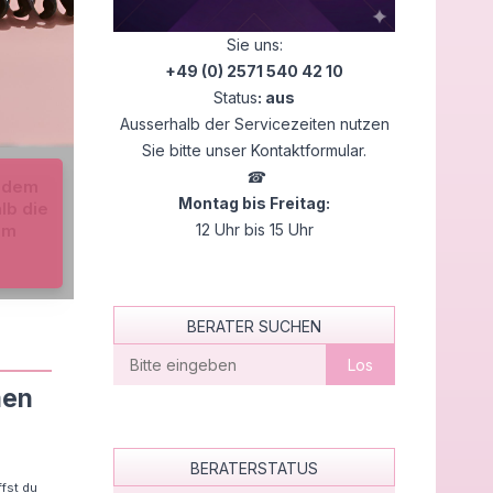
Sie uns:
+49 (0) 2571 540 42 10
Status
:
aus
Ausserhalb der Servicezeiten nutzen
Sie bitte unser Kontaktformular.
:
☎
zudem
Montag bis Freitag:
lb die
im
12 Uhr bis 15 Uhr
BERATER SUCHEN
Berater finden
men
BERATERSTATUS
ffst du