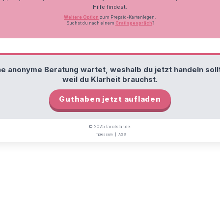
Hilfe findest.
Weitere Option
zum Prepaid-Kartenlegen.
Suchst du nach einem
Gratisgespräch
?
e anonyme Beratung wartet, weshalb du jetzt handeln soll
weil du Klarheit brauchst.
Guthaben jetzt aufladen
© 2025 Tarotstar.de.
Impressum
|
AGB