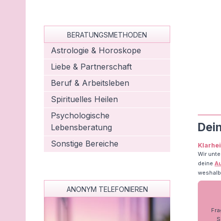
BERATUNGSMETHODEN
Astrologie & Horoskope
Liebe & Partnerschaft
Beruf & Arbeitsleben
Spirituelles Heilen
Psychologische
Dei
Lebensberatung
Sonstige Bereiche
Klarhe
Wir unte
deine
A
weshalb 
ANONYM TELEFONIEREN
Fra
S