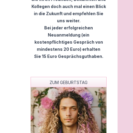
iese wundervolle Arbeit!
als Neukunde geführt und dir
Kollegen doch auch mal einen Blick
mir vor drei Wochen in der
einen Volltreffer gelandet! Ich
in die Zukunft und empfehlen Sie
il-Analyse bezüglich eines
war wegen einer zähen
efahrenen Konflikts im
Nachlassangelegenheit total
uns weiter.
lienkreis prophezeit wurde,
blockiert und wusste nicht wei
Bei jeder erfolgreichen
n mir damals fast
Ronny hat die Sache ohne
Neuanmeldung (ein
glich. Gestern gab es
Schnickschnack analysiert un
kostenpflichtiges Gespräch von
raschend genau die
mir ganz trocken gesagt, wie s
herung, die im Text
die Gegenseite verhalten wird.
mindestens 20 Euro) erhalten
hrieben stand. Jedes Wort
Gestern kam der Brief vom
Sie 15 Euro Gesprächsguthaben.
hier eine immense Kraft und
Anwalt – haargenau wie von 
e. Tausend Dank für diesen
gesehen. Diese pragmatische 
vollen Wegweiser!
ehrliche Art ist einfach Gold w
ZUM GEBURTSTAG