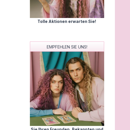
Aura Solaris
Noela
PIN: 677
PIN: 547
Tolle Aktionen erwarten Sie!
Bewertungen: 197
Bewertungen: 0
itueller Meisterberater für
Von Herzen für dich da. Ich
sformation & Seelenheilung​
freue mich auf dein Anruf
EMPFEHLEN SIE UNS!
Aura Solaris
Ronny
PIN: 677
PIN: 324
Bewertungen: 197
Bewertungen: 3884
r ein riesiges Eingetroffen
Heute mein allererstes Gespr
Sie Ihren Freunden, Bekannten und