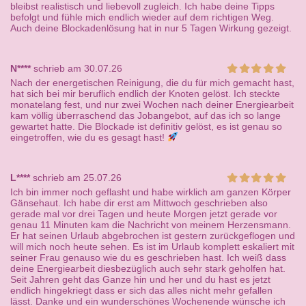
bleibst realistisch und liebevoll zugleich. Ich habe deine Tipps
befolgt und fühle mich endlich wieder auf dem richtigen Weg.
Auch deine Blockadenlösung hat in nur 5 Tagen Wirkung gezeigt.
N****
schrieb am 30.07.26
Nach der energetischen Reinigung, die du für mich gemacht hast,
hat sich bei mir beruflich endlich der Knoten gelöst. Ich steckte
monatelang fest, und nur zwei Wochen nach deiner Energiearbeit
kam völlig überraschend das Jobangebot, auf das ich so lange
gewartet hatte. Die Blockade ist definitiv gelöst, es ist genau so
eingetroffen, wie du es gesagt hast!
L****
schrieb am 25.07.26
Ich bin immer noch geflasht und habe wirklich am ganzen Körper
Gänsehaut. Ich habe dir erst am Mittwoch geschrieben also
gerade mal vor drei Tagen und heute Morgen jetzt gerade vor
genau 11 Minuten kam die Nachricht von meinem Herzensmann.
Er hat seinen Urlaub abgebrochen ist gestern zurückgeflogen und
will mich noch heute sehen. Es ist im Urlaub komplett eskaliert mit
seiner Frau genauso wie du es geschrieben hast. Ich weiß dass
deine Energiearbeit diesbezüglich auch sehr stark geholfen hat.
Seit Jahren geht das Ganze hin und her und du hast es jetzt
endlich hingekriegt dass er sich das alles nicht mehr gefallen
lässt. Danke und ein wunderschönes Wochenende wünsche ich