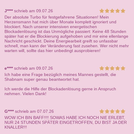
J****
schrieb am 09.07.26
Der absolute Turbo für festgefahrene Situationen! Mein
Herzensmann hat mich über Monate komplett ignoriert und
blockiert. Nach unserer intensiven energetischen
Blockadenlösung ist das Unmögliche passiert: Keine 48 Stunden
später hat er die Blockierung aufgehoben und mir eine ellenlange
Nachricht geschickt. Deine Energiearbeit greift so unfassbar
schnell, man kann der Veränderung fast zusehen. Wer nicht mehr
warten will, sollte das hier unbedingt ausprobieren!
e****
schrieb am 09.07.26
Ich habe eine Frage bezüglich meines Mannes gestellt, die
Shabnam super genau beantwortet hat.
Ich werde die Hilfe der Blockadenlösung gerne in Anspruch
nehmen. Vielen Dank!
G****
schrieb am 07.07.26
WOW ICH BIN BAFF!!!! SOWAS HABE ICH NOCH NIE ERLEBT,
NUR 24 STUNDEN SPÄTER EINGETROFFEN, DU BIST JA DER
KNALLER!!!