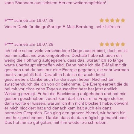
kann Shabnam aus tiefstem Herzen weiterempfehlen!
F****
schrieb am 18.07.26
Vielen Dank für die großartige E-Mail-Beratung, sehr hilfreich.
F****
schrieb am 18.07.26
Ich habe schon viele verschiedene Dinge ausprobiert, doch es ist
bei mir selbst nie was eingetroffen. Deshalb habe ich auch ein
wenig die Hoffnung aufgegeben, dass das, worauf ich so lange
warte überhaupt eintreffen wird. Dann habe ich die E-Mail mit dir
gesehen und du hast mir eine Energie gegeben, die sehr warmen
positiv angefüllt hat. Daraufhin hab ich dir auch direkt
geschrieben. Danke auch für die super lieben Nachrichten
zwischendurch die ich von dir bekomme. Die Energiearbeit die du
bei mir vor circa zehn Tagen ausgelöst hast hat jetzt endlich
Wirkung gezeigt. Er hat die Blockierung aufgehoben und hat mir
gestern geschrieben, zuerst kam darf ich dir eine Frage stellen,
dann wollte er wissen, warum ich ihn nicht blockiert habe, obwohl
er mich blockiert hat und danach kam halt auch ein ganz
normales Gespräch. Das ging den ganzen Abend, wir haben hin
und her geschrieben. Danke, dass du das möglich gemacht hast.
Das hat mir so gut getan, mit ihm wieder zu schreiben.