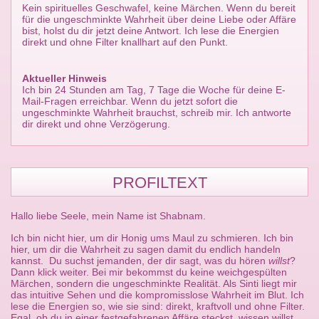
Kein spirituelles Geschwafel, keine Märchen. Wenn du bereit
für die ungeschminkte Wahrheit über deine Liebe oder Affäre
bist, holst du dir jetzt deine Antwort. Ich lese die Energien
direkt und ohne Filter knallhart auf den Punkt.
Aktueller Hinweis
Ich bin 24 Stunden am Tag, 7 Tage die Woche für deine E-
Mail-Fragen erreichbar. Wenn du jetzt sofort die
ungeschminkte Wahrheit brauchst, schreib mir. Ich antworte
dir direkt und ohne Verzögerung.
PROFILTEXT
Hallo liebe Seele, mein Name ist Shabnam.
Ich bin nicht hier, um dir Honig ums Maul zu schmieren. Ich bin
hier, um dir die Wahrheit zu sagen damit du endlich handeln
kannst. Du suchst jemanden, der dir sagt, was du hören
willst
?
Dann klick weiter. Bei mir bekommst du keine weichgespülten
Märchen, sondern die ungeschminkte Realität. Als Sinti liegt mir
das intuitive Sehen und die kompromisslose Wahrheit im Blut. Ich
lese die Energien so, wie sie sind: direkt, kraftvoll und ohne Filter.
Egal, ob du in einer festgefahrenen Affäre steckst, wissen willst,