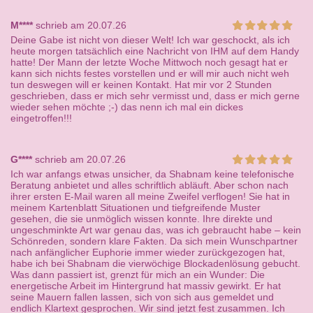
M****
schrieb am 20.07.26
Deine Gabe ist nicht von dieser Welt! Ich war geschockt, als ich
heute morgen tatsächlich eine Nachricht von IHM auf dem Handy
hatte! Der Mann der letzte Woche Mittwoch noch gesagt hat er
kann sich nichts festes vorstellen und er will mir auch nicht weh
tun deswegen will er keinen Kontakt. Hat mir vor 2 Stunden
geschrieben, dass er mich sehr vermisst und, dass er mich gerne
wieder sehen möchte ;-) das nenn ich mal ein dickes
eingetroffen!!!
G****
schrieb am 20.07.26
Ich war anfangs etwas unsicher, da Shabnam keine telefonische
Beratung anbietet und alles schriftlich abläuft. Aber schon nach
ihrer ersten E-Mail waren all meine Zweifel verflogen! Sie hat in
meinem Kartenblatt Situationen und tiefgreifende Muster
gesehen, die sie unmöglich wissen konnte. Ihre direkte und
ungeschminkte Art war genau das, was ich gebraucht habe – kein
Schönreden, sondern klare Fakten. Da sich mein Wunschpartner
nach anfänglicher Euphorie immer wieder zurückgezogen hat,
habe ich bei Shabnam die vierwöchige Blockadenlösung gebucht.
Was dann passiert ist, grenzt für mich an ein Wunder: Die
energetische Arbeit im Hintergrund hat massiv gewirkt. Er hat
seine Mauern fallen lassen, sich von sich aus gemeldet und
endlich Klartext gesprochen. Wir sind jetzt fest zusammen. Ich