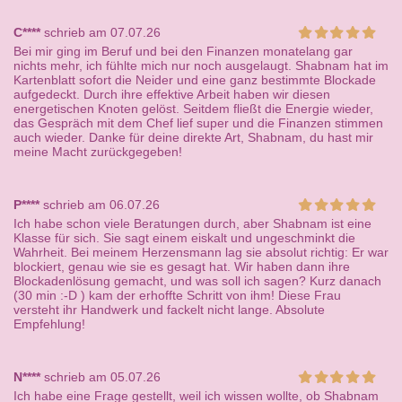
C****
schrieb am 07.07.26
Bei mir ging im Beruf und bei den Finanzen monatelang gar
nichts mehr, ich fühlte mich nur noch ausgelaugt. Shabnam hat im
Kartenblatt sofort die Neider und eine ganz bestimmte Blockade
aufgedeckt. Durch ihre effektive Arbeit haben wir diesen
energetischen Knoten gelöst. Seitdem fließt die Energie wieder,
das Gespräch mit dem Chef lief super und die Finanzen stimmen
auch wieder. Danke für deine direkte Art, Shabnam, du hast mir
meine Macht zurückgegeben!
P****
schrieb am 06.07.26
Ich habe schon viele Beratungen durch, aber Shabnam ist eine
Klasse für sich. Sie sagt einem eiskalt und ungeschminkt die
Wahrheit. Bei meinem Herzensmann lag sie absolut richtig: Er war
blockiert, genau wie sie es gesagt hat. Wir haben dann ihre
Blockadenlösung gemacht, und was soll ich sagen? Kurz danach
(30 min :-D ) kam der erhoffte Schritt von ihm! Diese Frau
versteht ihr Handwerk und fackelt nicht lange. Absolute
Empfehlung!
N****
schrieb am 05.07.26
Ich habe eine Frage gestellt, weil ich wissen wollte, ob Shabnam