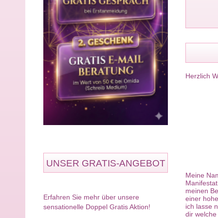
Herzlich W
UNSER GRATIS-ANGEBOT
Meine Name
Manifestat
meinen Ber
Erfahren Sie mehr über unsere
einer hohe
ich lasse 
sensationelle Doppel Gratis Aktion!
dir welche