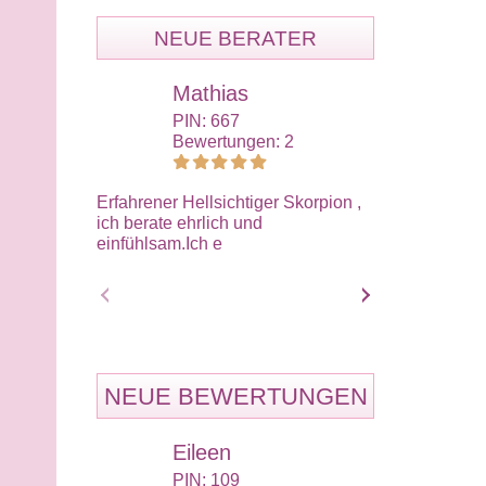
NEUE BERATER
Mathias
Ali
PIN: 667
PIN:
Bewertungen: 2
Bewe
Erfahrener Hellsichtiger Skorpion ,
Wir müssen im
ich berate ehrlich und
nehmen wie es
einfühlsam.Ich e
sollten dafür 
NEUE BEWERTUNGEN
Eileen
Eil
PIN: 109
PIN: