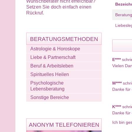
Wunschberater nicht erreichbar?
Bezeic
Setzen Sie doch einfach einen
Rückruf.
Beratun
Liebesle
BERATUNGSMETHODEN
Astrologie & Horoskope
Liebe & Partnerschaft
E****
schri
Vielen Dan
Beruf & Arbeitsleben
Spirituelles Heilen
Psychologische
M****
schr
Lebensberatung
Danke für 
Sonstige Bereiche
K****
schri
Danke für
Ich bin g
ANONYM TELEFONIEREN