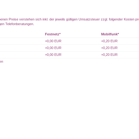
benen Preise verstehen sich inkl. der jeweils gültigen Umsatzsteuer zzgl. folgender Kosten pr
igen Telefonberatungen.
Festnetz*
Mobilfunk*
+0,00 EUR
+0,20 EUR
+0,00 EUR
+0,20 EUR
+0,00 EUR
+0,20 EUR
en