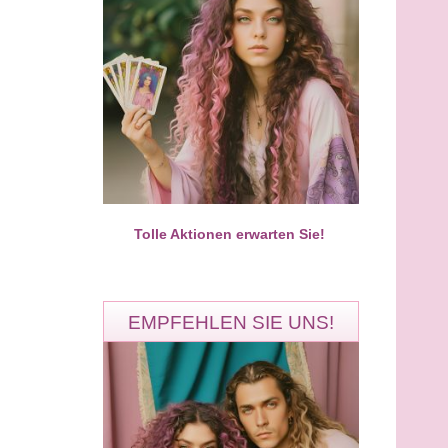
Nida
AlinahTarot
PIN: 666
PIN: 436
Bewertungen: 180
Bewertungen: 51
ühlt er wirklich? Hat unsere
Einfühlsame Beratung in allen
 eine Chance? Ich blicke für
Lebensbereichen, spezialisiert a
ief
Liebe & Partne
Tolle Aktionen erwarten Sie!
EMPFEHLEN SIE UNS!
Ronny
Miran
PIN: 324
PIN: 100