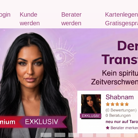
ogin
Kunde
Berater
Kartenlegen
werden
werden
Gratisgespr