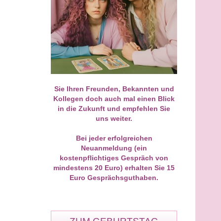
Bewertungen: 3884
Bewertungen: 5953
 mein allererstes Gespräch
Als Neukunde geht man ja ehrli
eukunde geführt und direkt
gesagt immer mit einer leichten
 Volltreffer gelandet! Ich war
Skepsis in so ein Telefonat. Mei
n einer zähen
Erstgespräch bei M. hat mich
assangelegenheit total
jedoch von der ersten Sekunde 
iert und wusste nicht weiter.
absolut fasziniert. Ohne dass ich
Sie Ihren Freunden, Bekannten und
y hat die Sache ohne
ihm viel erzählen musste, hat er 
Kollegen doch auch mal einen Blick
ckschnack analysiert und mir
Dynamik und das emotionale
in die Zukunft und empfehlen Sie
trocken gesagt, wie sich die
Wirrwarr sofort auf den Punkt
uns weiter.
seite verhalten wird. Gestern
gebracht. Man fühlt sich bei ihm
er Brief vom Anwalt –
der ersten Minute an sicher,
genau wie von ihm gesehen.
verstanden und extrem gut
Bei jeder erfolgreichen
 pragmatische und ehrliche
aufgehoben. Das war definitiv er
Neuanmeldung (ein
st einfach Gold wert.
der Anfang!
kostenpflichtiges Gespräch von
mindestens 20 Euro) erhalten Sie 15
Euro Gesprächsguthaben.