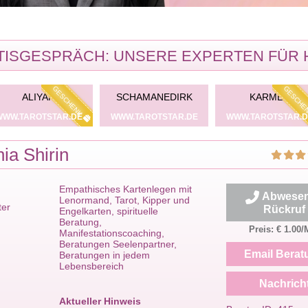
ISGESPRÄCH: UNSERE EXPERTEN FÜR 
GESCHENK
GESCHE
ALIYAH
SCHAMANEDIRK
KARMEN
WWW.TAROTSTAR.DE
WWW.TAROTSTAR.DE
WWW.TAROTSTAR.D
ia Shirin
Empathisches Kartenlegen mit
Abwesen
Lenormand, Tarot, Kipper und
ter
Rückruf
Engelkarten, spirituelle
Beratung,
Preis: € 1.00/
Manifestationscoaching,
Beratungen Seelenpartner,
Email Berat
Beratungen in jedem
Lebensbereich
Nachrich
Aktueller Hinweis