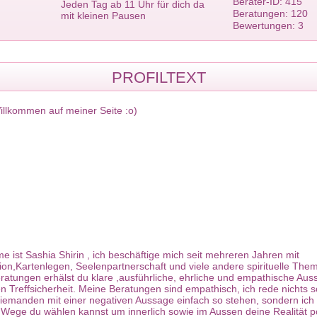
Berater-ID: 415
Jeden Tag ab 11 Uhr für dich da
Beratungen: 120
mit kleinen Pausen
Bewertungen: 3
PROFILTEXT
illkommen auf meiner Seite :o)
 ist Sashia Shirin , ich beschäftige mich seit mehreren Jahren mit
ion,Kartenlegen, Seelenpartnerschaft und viele andere spirituelle Them
atungen erhälst du klare ,ausführliche, ehrliche und empathische Aus
n Treffsicherheit. Meine Beratungen sind empathisch, ich rede nichts 
niemanden mit einer negativen Aussage einfach so stehen, sondern ich 
 Wege du wählen kannst um innerlich sowie im Aussen deine Realität po