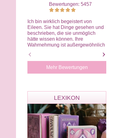
Bewertungen: 5457
Bewe
Ich bin wirklich begeistert von
Ein fettes Ein
Eileen. Sie hat Dinge gesehen und
Zeit voller Zwe
beschrieben, die sie unmöglich
beim letzten A
hätte wissen können. Ihre
dass sich die
Wahrnehmung ist außergewöhnlich
Arbeitsplatz d
präzise, klar und einfühlsam.
plötzliche Wen
Besonders beeindruckt hat mich,
gab es die offi
wie treffend sie Gefühle und
Dienstbespre
Mehr Bewertungen
Zusammenhänge erkannt hat. Alles
exakt so, wie 
wirkte authentisch und stimmig. Das
Ihre Treffsiche
Gespräch hat mir viel Klarheit,
einfach eine S
Zuversicht und innere Ruhe
deine tolle Un
gegeben. Von Herzen danke, liebe
Liebe!
LEXIKON
Eileen. Ich kann dich
uneingeschränkt weiterempfehlen
und werde mich ganz sicher wieder
an dich wenden.