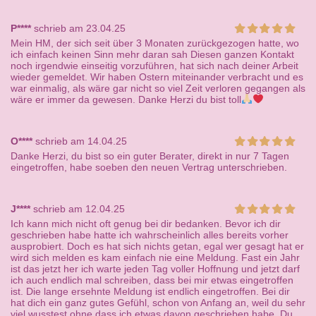
P****
schrieb am 23.04.25
Mein HM, der sich seit über 3 Monaten zurückgezogen hatte, wo
ich einfach keinen Sinn mehr daran sah Diesen ganzen Kontakt
noch irgendwie einseitig vorzuführen, hat sich nach deiner Arbeit
wieder gemeldet. Wir haben Ostern miteinander verbracht und es
war einmalig, als wäre gar nicht so viel Zeit verloren gegangen als
wäre er immer da gewesen. Danke Herzi du bist toll
O****
schrieb am 14.04.25
Danke Herzi, du bist so ein guter Berater, direkt in nur 7 Tagen
eingetroffen, habe soeben den neuen Vertrag unterschrieben.
J****
schrieb am 12.04.25
Ich kann mich nicht oft genug bei dir bedanken. Bevor ich dir
geschrieben habe hatte ich wahrscheinlich alles bereits vorher
ausprobiert. Doch es hat sich nichts getan, egal wer gesagt hat er
wird sich melden es kam einfach nie eine Meldung. Fast ein Jahr
ist das jetzt her ich warte jeden Tag voller Hoffnung und jetzt darf
ich auch endlich mal schreiben, dass bei mir etwas eingetroffen
ist. Die lange ersehnte Meldung ist endlich eingetroffen. Bei dir
hat dich ein ganz gutes Gefühl, schon von Anfang an, weil du sehr
viel wusstest ohne dass ich etwas davon geschrieben habe. Du