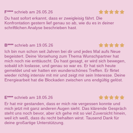
F****
schrieb am 26.05.26
Du hast sofort erkannt, dass er zweigleisig fährt. Die
Konfrontation gestern lief genau so ab, wie du es in deiner
schriftlichen Analyse beschrieben hast.
B****
schrieb am 19.05.26
Ich bin nun schon seit Jahren bei dir und jedes Mal aufs Neue
begeistert. Deine Vorsehung zum Thema Wunschpartner hat
mich noch nie enttäuscht. Du hast gesagt, er wird sich bewegen,
sobald ich loslasse, und genau so war es. Er hat sich heute
gemeldet und wir hatten ein wunderschönes Treffen. Er flirtet
wieder richtig intensiv mit mir und zeigt mir sein Interesse. Deine
Energiearbeit hat die Blockaden zwischen uns endgültig gelöst.
E****
schrieb am 18.05.26
Er hat mir gestanden, dass er mich nie vergessen konnte und
mich jetzt mit ganz anderen Augen sieht. Das klärende Gespräch
steht uns noch bevor, aber ich gehe mit so viel Zuversicht hinein,
weil ich weiß, dass du recht behalten wirst. Tausend Dank für
deine großartige Unterstützung.