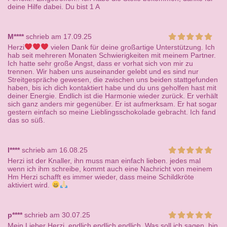
deine Hilfe dabei. Du bist 1 A
M****
schrieb am 17.09.25
Herzi
vielen Dank für deine großartige Unterstützung. Ich
hab seit mehreren Monaten Schwierigkeiten mit meinem Partner.
Ich hatte sehr große Angst, dass er vorhat sich von mir zu
trennen. Wir haben uns auseinander gelebt und es sind nur
Streitgespräche gewesen, die zwischen uns beiden stattgefunden
haben, bis ich dich kontaktiert habe und du uns geholfen hast mit
deiner Energie. Endlich ist die Harmonie wieder zurück. Er verhält
sich ganz anders mir gegenüber. Er ist aufmerksam. Er hat sogar
gestern einfach so meine Lieblingsschokolade gebracht. Ich fand
das so süß.
I****
schrieb am 16.08.25
Herzi ist der Knaller, ihn muss man einfach lieben. jedes mal
wenn ich ihm schreibe, kommt auch eine Nachricht von meinem
Hm Herzi schafft es immer wieder, dass meine Schildkröte
aktiviert wird.
p****
schrieb am 30.07.25
Mein Lieber Herzi, endlich endlich endlich. Was soll ich sagen, bin