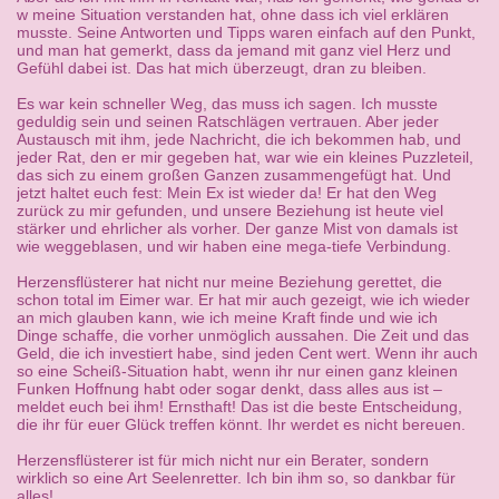
w meine Situation verstanden hat, ohne dass ich viel erklären
musste. Seine Antworten und Tipps waren einfach auf den Punkt,
und man hat gemerkt, dass da jemand mit ganz viel Herz und
Gefühl dabei ist. Das hat mich überzeugt, dran zu bleiben.
Es war kein schneller Weg, das muss ich sagen. Ich musste
geduldig sein und seinen Ratschlägen vertrauen. Aber jeder
Austausch mit ihm, jede Nachricht, die ich bekommen hab, und
jeder Rat, den er mir gegeben hat, war wie ein kleines Puzzleteil,
das sich zu einem großen Ganzen zusammengefügt hat. Und
jetzt haltet euch fest: Mein Ex ist wieder da! Er hat den Weg
zurück zu mir gefunden, und unsere Beziehung ist heute viel
stärker und ehrlicher als vorher. Der ganze Mist von damals ist
wie weggeblasen, und wir haben eine mega-tiefe Verbindung.
Herzensflüsterer hat nicht nur meine Beziehung gerettet, die
schon total im Eimer war. Er hat mir auch gezeigt, wie ich wieder
an mich glauben kann, wie ich meine Kraft finde und wie ich
Dinge schaffe, die vorher unmöglich aussahen. Die Zeit und das
Geld, die ich investiert habe, sind jeden Cent wert. Wenn ihr auch
so eine Scheiß-Situation habt, wenn ihr nur einen ganz kleinen
Funken Hoffnung habt oder sogar denkt, dass alles aus ist –
meldet euch bei ihm! Ernsthaft! Das ist die beste Entscheidung,
die ihr für euer Glück treffen könnt. Ihr werdet es nicht bereuen.
Herzensflüsterer ist für mich nicht nur ein Berater, sondern
wirklich so eine Art Seelenretter. Ich bin ihm so, so dankbar für
alles!