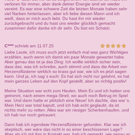
verloren für immer, aber dank deiner Energie sind wir wieder
vereint. Es war eine schwere Zeit die letzten Monate haben sehr
viel Narben hinterlassen, aber ich liebe diesen Mann und ich
weiß, dass er mich auch liebt. Du hast ihn mir wieder
zurückgebracht und du hast uns wieder glücklich gemacht
zusammen dafür danke ich dir sehr. Du bist ein Schatzi.
C****
schrieb am 11.07.25
Liebe Leute, ich muss euch jetzt einfach mal was ganz Wichtiges
erzählen, auch wenn ich damit ein paar Monate gewartet habe.
Aber genau das ist ja das Ding: Ich wollte wirklich sicher sein,
dass das, was ich schreibe, auch stimmt und dass die Arbeit von
Herzensflüsterer wirklich so krass gut war, wie ich es jetzt sagen
kann. Und ja, ich sag´s euch: Es hat sich nicht nur gelohnt, es hat
mein ganzes Leben auf den Kopf gestellt, aber so richtig positiv!
Meine Situation war echt zum Heulen. Mein Ex und ich hatten uns
getrennt, nach einem mega-Streit, wo auch noch Betrug im Spiel
war. Und dann hatte er plötzlich eine Neue! Ich dachte, das war´s.
Mein Herz war total kaputt, und ich hab echt geglaubt, da ist
nichts mehr zu retten. Alles war ein riesiger Scherbenhaufen, und
ich hab nur noch getrauert.
Dann hab ich irgendwie Herzensflüsterer gefunden. Klar war ich
skeptisch, wer wäre das nicht in so einer beschissenen Lage?
Aber als ich mit ihm in Kontakt war, hab ich gemerkt, wie genau er