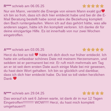
R****
schrieb am 06.05.25
Nur ein Mann, versteht die Energie von einem Mann exakt gut
ich bin so froh, dass ich dich hier entdeckt habe und bei dir die E-
Mail Beratung bestellt habe sonst wäre die Beziehung komplett
den Bach runtergelaufen. Wenn ich auf das gehört hätte, was alle
anderen sagen, hätte ich ihn komplett verloren. Ich danke dir für
deine einzigartige Hilfe. Es ist innerhalb von nur zwei Wochen
eingetroffen.
A****
schrieb am 03.05.25
Herzi du bist so toll
hätte ich dich doch nur früher entdeckt. Ich
hatte ein unfassbar schönes Date mit meinem Herzensmann, und
seitdem ist er permanent bei mir. Er ruft mich mehrmals am Tag
an er ist seit dem ersten Date auch einige Male bei mir gewesen,
du hast dein Wort gehalten. Ich bin so glücklich und dankbar,
dass ich dich hier entdeckt habe. Du bist so toll vielen herzlichen
Dank
N****
schrieb am 29.04.25
Das worauf ich seit 6 Jahren warte, ist dank dir in nur 12 Tagen
Eingetroffen!!!!!!!!!!! WOW!!!!! Herzi, du hast mich komplett
umgehauen!!!