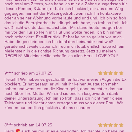
noch total am Zittern, was habe ich mir die Zähne ausgerissen für
diesen Penner, 3 Jahre, er hat mich blockiert, mir aus dem Weg
gegangen, mir mit der Polizei gedroht wenn ich ihn kontaktiere
oder an seiner Wohnung vorbeilaufe und und und. Ich bin so froh
das ich die Energiearbeit bei dir gebucht habe, so froh so froh. Ich
wieß nicht wie du das machst aber Mr. stand heute morgen bei
mir vor der Tür so klein mit Hut und wollte reden, ich bin immer
noch schockiert. Er will zurück. Er hat keine so geliebt wie mich..
Habe dir geschrieben ich bin total durcheinander und weiß
gerade nicht weiter, aber ich freu mich total, endlich habe ich ein
Meilenstein in die richtige Richtung gesetzt. Jetzt zu meinen
REGELN! Mit deiner Hilfe schaffe ich alles Herzi. LOVE YOU!
V****
schrieb am 17.07.25
Herzi!!!! Wir haben es geschafft!!! er hat vor meinen Augen die Ex
blockiert. Er hat gesagt, er will mit ihr keinen Austausch mehr
haben und wenn es um die Kinder geht, dann macht er das nur
noch über ihre Mutter. Wir sind sie endlich losgeworden dank
deiner Unterstützung. Ich bin so froh, dass ich nicht mehr diese
Telefonate und Nachrichten ertragen muss von dieser Frau. Wir
können nun endlich glücklich auf uns schauen.
J****
schrieb am 14.07.25
Herzi
auch bei mir ist es eingetroffen. Ich dachte ich habe ihn