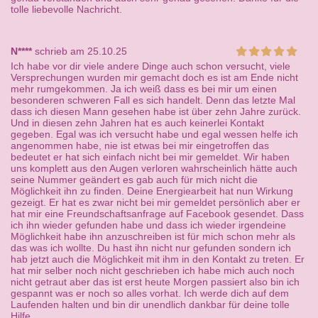
tolle liebevolle Nachricht.
N****
schrieb am 25.10.25
Ich habe vor dir viele andere Dinge auch schon versucht, viele
Versprechungen wurden mir gemacht doch es ist am Ende nicht
mehr rumgekommen. Ja ich weiß dass es bei mir um einen
besonderen schweren Fall es sich handelt. Denn das letzte Mal
dass ich diesen Mann gesehen habe ist über zehn Jahre zurück.
Und in diesen zehn Jahren hat es auch keinerlei Kontakt
gegeben. Egal was ich versucht habe und egal wessen helfe ich
angenommen habe, nie ist etwas bei mir eingetroffen das
bedeutet er hat sich einfach nicht bei mir gemeldet. Wir haben
uns komplett aus den Augen verloren wahrscheinlich hätte auch
seine Nummer geändert es gab auch für mich nicht die
Möglichkeit ihn zu finden. Deine Energiearbeit hat nun Wirkung
gezeigt. Er hat es zwar nicht bei mir gemeldet persönlich aber er
hat mir eine Freundschaftsanfrage auf Facebook gesendet. Dass
ich ihn wieder gefunden habe und dass ich wieder irgendeine
Möglichkeit habe ihn anzuschreiben ist für mich schon mehr als
das was ich wollte. Du hast ihn nicht nur gefunden sondern ich
hab jetzt auch die Möglichkeit mit ihm in den Kontakt zu treten. Er
hat mir selber noch nicht geschrieben ich habe mich auch noch
nicht getraut aber das ist erst heute Morgen passiert also bin ich
gespannt was er noch so alles vorhat. Ich werde dich auf dem
Laufenden halten und bin dir unendlich dankbar für deine tolle
Hilfe.