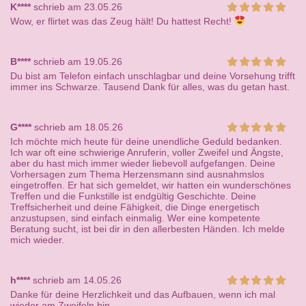
K****
schrieb am 23.05.26
Wow, er flirtet was das Zeug hält! Du hattest Recht!
B****
schrieb am 19.05.26
Du bist am Telefon einfach unschlagbar und deine Vorsehung trifft
immer ins Schwarze. Tausend Dank für alles, was du getan hast.
G****
schrieb am 18.05.26
Ich möchte mich heute für deine unendliche Geduld bedanken.
Ich war oft eine schwierige Anruferin, voller Zweifel und Ängste,
aber du hast mich immer wieder liebevoll aufgefangen. Deine
Vorhersagen zum Thema Herzensmann sind ausnahmslos
eingetroffen. Er hat sich gemeldet, wir hatten ein wunderschönes
Treffen und die Funkstille ist endgültig Geschichte. Deine
Treffsicherheit und deine Fähigkeit, die Dinge energetisch
anzustupsen, sind einfach einmalig. Wer eine kompetente
Beratung sucht, ist bei dir in den allerbesten Händen. Ich melde
mich wieder.
h****
schrieb am 14.05.26
Danke für deine Herzlichkeit und das Aufbauen, wenn ich mal
wieder am Zweifeln bin.