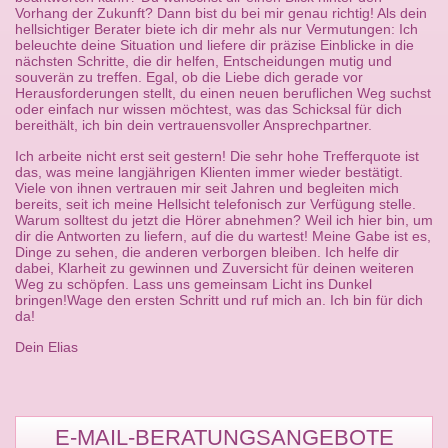
Vorhang der Zukunft? Dann bist du bei mir genau richtig! Als dein
hellsichtiger Berater biete ich dir mehr als nur Vermutungen: Ich
beleuchte deine Situation und liefere dir präzise Einblicke in die
nächsten Schritte, die dir helfen, Entscheidungen mutig und
souverän zu treffen. Egal, ob die Liebe dich gerade vor
Herausforderungen stellt, du einen neuen beruflichen Weg suchst
oder einfach nur wissen möchtest, was das Schicksal für dich
bereithält, ich bin dein vertrauensvoller Ansprechpartner.
Ich arbeite nicht erst seit gestern! Die sehr hohe Trefferquote ist
das, was meine langjährigen Klienten immer wieder bestätigt.
Viele von ihnen vertrauen mir seit Jahren und begleiten mich
bereits, seit ich meine Hellsicht telefonisch zur Verfügung stelle.
Warum solltest du jetzt die Hörer abnehmen? Weil ich hier bin, um
dir die Antworten zu liefern, auf die du wartest! Meine Gabe ist es,
Dinge zu sehen, die anderen verborgen bleiben. Ich helfe dir
dabei, Klarheit zu gewinnen und Zuversicht für deinen weiteren
Weg zu schöpfen. Lass uns gemeinsam Licht ins Dunkel
bringen!Wage den ersten Schritt und ruf mich an. Ich bin für dich
da!
Dein Elias
E-MAIL-BERATUNGSANGEBOTE