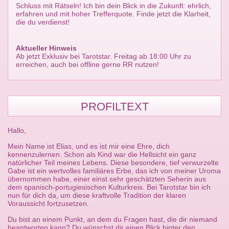
Schluss mit Rätseln! Ich bin dein Blick in die Zukunft: ehrlich,
erfahren und mit hoher Trefferquote. Finde jetzt die Klarheit,
die du verdienst!
Aktueller Hinweis
Ab jetzt Exklusiv bei Tarotstar. Freitag ab 18:00 Uhr zu
erreichen, auch bei offline gerne RR nutzen!
PROFILTEXT
Hallo,
Mein Name ist Elias, und es ist mir eine Ehre, dich
kennenzulernen. Schon als Kind war die Hellsicht ein ganz
natürlicher Teil meines Lebens. Diese besondere, tief verwurzelte
Gabe ist ein wertvolles familiäres Erbe, das ich von meiner Uroma
übernommen habe, einer einst sehr geschätzten Seherin aus
dem spanisch-portugiesischen Kulturkreis. Bei Tarotstar bin ich
nun für dich da, um diese kraftvolle Tradition der klaren
Voraussicht fortzusetzen.
Du bist an einem Punkt, an dem du Fragen hast, die dir niemand
beantworten kann? Du wünschst dir einen Blick hinter den