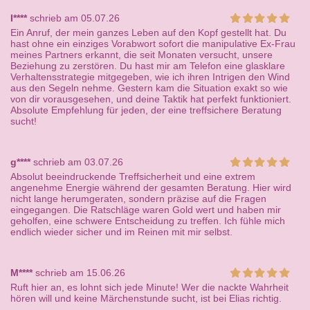
I****
schrieb am 05.07.26
Ein Anruf, der mein ganzes Leben auf den Kopf gestellt hat. Du
hast ohne ein einziges Vorabwort sofort die manipulative Ex-Frau
meines Partners erkannt, die seit Monaten versucht, unsere
Beziehung zu zerstören. Du hast mir am Telefon eine glasklare
Verhaltensstrategie mitgegeben, wie ich ihren Intrigen den Wind
aus den Segeln nehme. Gestern kam die Situation exakt so wie
von dir vorausgesehen, und deine Taktik hat perfekt funktioniert.
Absolute Empfehlung für jeden, der eine treffsichere Beratung
sucht!
g****
schrieb am 03.07.26
Absolut beeindruckende Treffsicherheit und eine extrem
angenehme Energie während der gesamten Beratung. Hier wird
nicht lange herumgeraten, sondern präzise auf die Fragen
eingegangen. Die Ratschläge waren Gold wert und haben mir
geholfen, eine schwere Entscheidung zu treffen. Ich fühle mich
endlich wieder sicher und im Reinen mit mir selbst.
M****
schrieb am 15.06.26
Ruft hier an, es lohnt sich jede Minute! Wer die nackte Wahrheit
hören will und keine Märchenstunde sucht, ist bei Elias richtig.