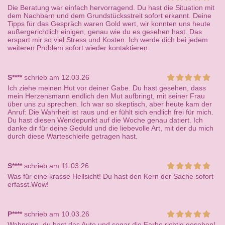
Die Beratung war einfach hervorragend. Du hast die Situation mit
dem Nachbarn und dem Grundstücksstreit sofort erkannt. Deine
Tipps für das Gespräch waren Gold wert, wir konnten uns heute
außergerichtlich einigen, genau wie du es gesehen hast. Das
erspart mir so viel Stress und Kosten. Ich werde dich bei jedem
weiteren Problem sofort wieder kontaktieren.
S****
schrieb am 12.03.26
Ich ziehe meinen Hut vor deiner Gabe. Du hast gesehen, dass
mein Herzensmann endlich den Mut aufbringt, mit seiner Frau
über uns zu sprechen. Ich war so skeptisch, aber heute kam der
Anruf: Die Wahrheit ist raus und er fühlt sich endlich frei für mich.
Du hast diesen Wendepunkt auf die Woche genau datiert. Ich
danke dir für deine Geduld und die liebevolle Art, mit der du mich
durch diese Warteschleife getragen hast.
S****
schrieb am 11.03.26
Was für eine krasse Hellsicht! Du hast den Kern der Sache sofort
erfasst.Wow!
P****
schrieb am 10.03.26
Wahnsinn, du hast das Auto und sogar die Farbe richtig gesehen!