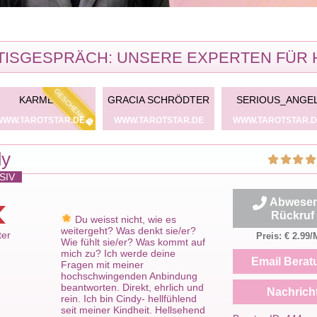
ISGESPRÄCH: UNSERE EXPERTEN FÜR 
GESCHENK
KARMEN
GRACIA SCHRÖDTER
SERIOUS_ANGE
WWW.TAROTSTAR.DE
WWW.TAROTSTAR.DE
WWW.TAROTSTAR.D
dy
SIV
Abwesen
m
Rückruf
Du weisst nicht, wie es
weitergeht? Was denkt sie/er?
ter
Preis: € 2.99/
Wie fühlt sie/er? Was kommt auf
mich zu? Ich werde deine
Email Berat
Fragen mit meiner
hochschwingenden Anbindung
beantworten. Direkt, ehrlich und
Nachrich
rein. Ich bin Cindy- hellfühlend
seit meiner Kindheit. Hellsehend