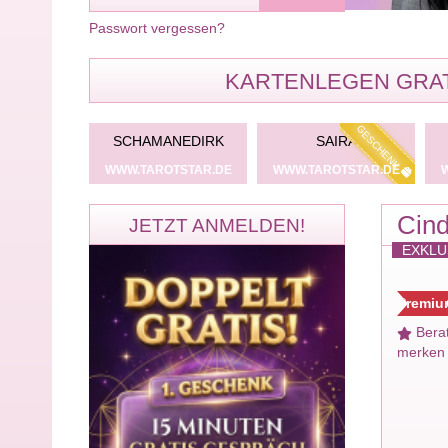
Passwort vergessen?
KARTENLEGEN GRAT
GESCHENK
GESCHENK
YAH
SCHAMANEDIRK
SAIRA
TSTAR.DE
WWW.TAROTSTAR.DE
WWW.TAROTSTAR.DE
Cin
JETZT ANMELDEN!
EXKLU
Premiu
Bera
merken