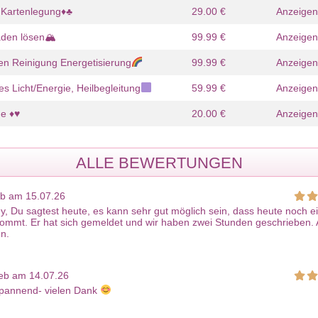
e Kartenlegung♦️♣️
29.00 €
Anzeigen
getroffen nach einer
Wieder ein riesiges Eingetroffen für
Heute
aden lösen🏔
99.99 €
Anzeigen
ifel! Eileen hatte mir
diese wundervolle Arbeit! Was mir
als N
en Reinigung Energetisierung
99.99 €
Anzeigen
nruf fest versprochen,
vor drei Wochen in der E-Mail-
einen
 angespannte Lage am
Analyse bezüglich eines
wege
tes Licht/Energie, Heilbegleitung
59.99 €
Anzeigen
urch eine ganz
festgefahrenen Konflikts im
Nachl
dung auflöst. Gestern
Familienkreis prophezeit wurde,
block
e ♦️♥️
20.00 €
Anzeigen
zielle
schien mir damals fast unmöglich.
Ronn
chung und es kam
Gestern gab es überraschend
Schni
von ihr prophezeit.
genau die Annäherung, die im Text
ganz 
rheit ohne Karten ist
beschrieben stand. Jedes Wort hat
Gegen
ALLE BEWERTUNGEN
ensation. Danke für
hier eine immense Kraft und Tiefe.
kam d
terstützung, meine
Tausend Dank für diesen wertvollen
haar
eb am 15.07.26
Wegweiser!
Diese
y, Du sagtest heute, es kann sehr gut möglich sein, dass heute noch e
Art i
ommt. Er hat sich gemeldet und wir haben zwei Stunden geschrieben. 
en.
eb am 14.07.26
 spannend- vielen Dank