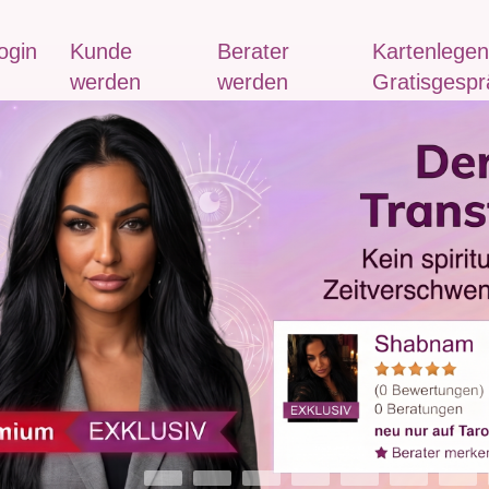
ogin
Kunde
Berater
Kartenlegen
werden
werden
Gratisgespr