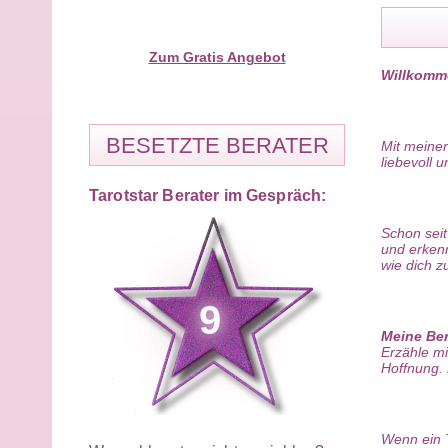
Zum Gratis Angebot
Willkomme
BESETZTE BERATER
Mit meiner
liebevoll 
Tarotstar Berater im Gespräch:
Schon seit
und erken
wie dich z
9
Meine Ber
Erzähle mi
Hoffnung. D
Wenn ein T