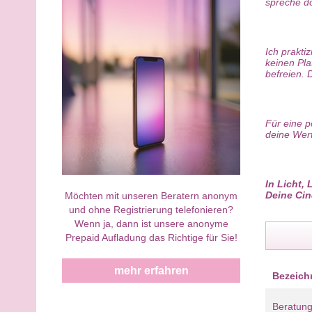
spreche do
Ich prakti
keinen Pla
befreien. 
Für eine p
deine Wert
In Licht,
Deine Ci
Möchten mit unseren Beratern anonym
und ohne Registrierung telefonieren?
Wenn ja, dann ist unsere anonyme
Prepaid Aufladung das Richtige für Sie!
mehr erfahren
Bezeic
Beratun