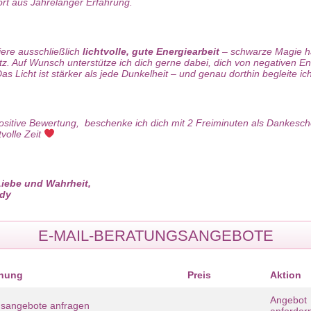
rt aus Jahrelanger Erfahrung.
ziere ausschließlich
lichtvolle, gute Energiearbeit
– schwarze Magie ha
tz. Auf Wunsch unterstütze ich dich gerne dabei, dich von negativen E
Das Licht ist stärker als jede Dunkelheit – und genau dorthin begleite ich
ositive Bewertung, beschenke ich dich mit 2 Freiminuten als Dankesch
volle Zeit
 Liebe und Wahrheit,
ndy
E-MAIL-BERATUNGSANGEBOTE
hnung
Preis
Aktion
Angebot
gsangebote anfragen