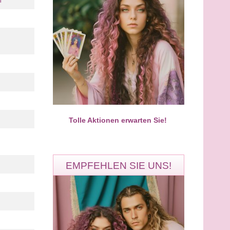
n
Nida
Shabnam
PIN: 666
PIN: 672
Bewertungen: 180
Bewertungen: 33
ühlt er wirklich? Hat unsere
Kein spirituelles Geschwafel, ke
 eine Chance? Ich blicke für
Märchen. Wenn du bereit für die
ief
Tolle Aktionen erwarten Sie!
EMPFEHLEN SIE UNS!
Ronny
Miran
PIN: 324
PIN: 100
Bewertungen: 3884
Bewertungen: 5953