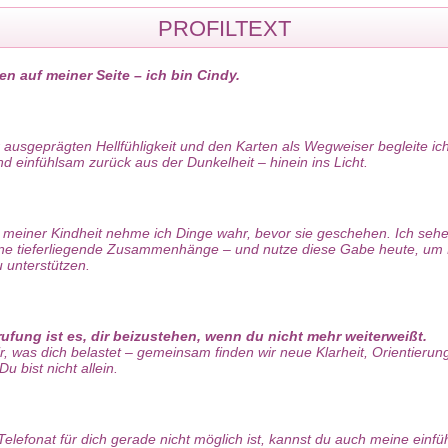
PROFILTEXT
n auf meiner Seite – ich bin Cindy.
 ausgeprägten Hellfühligkeit und den Karten als Wegweiser begleite ich
und einfühlsam zurück aus der Dunkelheit – hinein ins Licht.
 meiner Kindheit nehme ich Dinge wahr, bevor sie geschehen. Ich sehe
ne tieferliegende Zusammenhänge – und nutze diese Gabe heute, u
u unterstützen.
ufung ist es, dir beizustehen, wenn du nicht mehr weiterweißt.
r, was dich belastet – gemeinsam finden wir neue Klarheit, Orientierun
u bist nicht allein.
elefonat für dich gerade nicht möglich ist, kannst du auch meine einf