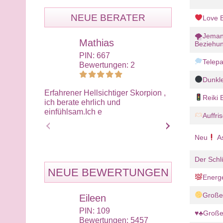
NEUE BERATER
Love 
🌪Jemand
Mathias
Sai
Beziehu
PIN: 667
PIN:
Telepa
Bewertungen: 2
Bewe
Dunkl
Erfahrener Hellsichtiger Skorpion ,
Feinfühlige L
Reiki
ich berate ehrlich und
allen Themen.
einfühlsam.Ich e
Medium arbeit
Auffri
Neu
As
Der Sch
NEUE BEWERTUNGEN
Energe
Großes
Eileen
Eil
PIN: 109
PIN:
♥️♣️Große
Bewertungen: 5457
Bewe