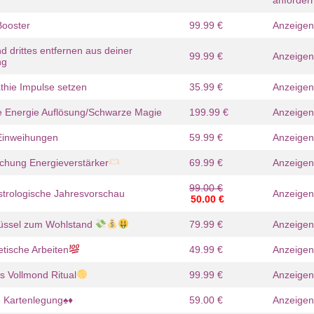
anforder
Booster
99.99 €
Anzeigen
 drittes entfernen aus deiner
99.99 €
Anzeigen
ra
Aliyah
ng
 481
PIN: 482
thie Impulse setzen
35.99 €
Anzeigen
rtungen: 2
Bewertungen: 0
e Energie Auflösung/Schwarze Magie
199.99 €
Anzeigen
ebensberatung zu
Wir müssen im Leben alles so
Was f
 Einweihungen
59.99 €
Anzeigen
 Als hochsensibles
nehmen wie es kommt, aber wir
Liebe
e ic
sollten dafür sorge
dich t
schung Energieverstärker
69.99 €
Anzeigen
99.00 €
trologische Jahresvorschau
Anzeigen
50.00 €
lüssel zum Wohlstand
79.99 €
Anzeigen
tische Arbeiten
49.99 €
Anzeigen
 Vollmond Ritual
99.99 €
Anzeigen
een
Aura Solaris
 109
PIN: 677
 Kartenlegung♠️♦️
59.00 €
Anzeigen
rtungen: 5457
Bewertungen: 197