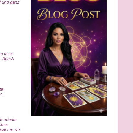
l und ganz
n lässt.
. Sprich
te
en.
b arbeite
Fluss
aue mir ich