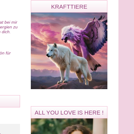
KRAFTTIERE
t bei mir
nergien zu
 dich.
ön für
ALL YOU LOVE IS HERE !