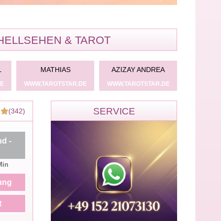
HELLSEHEN & TAROT
L
MATHIAS
AZIZAY ANDREA
LI
E
WWW.TAROTSTAR.DE
WWW.TAROTSTAR.DE
WWW.TARO
SERVICE
(342)
d -
Min
ung
t