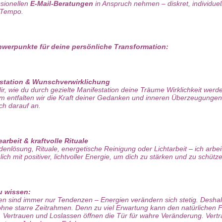
ssionellen
E-Mail-Beratungen
in Anspruch nehmen – diskret, individuel
 Tempo.
werpunkte für deine persönliche Transformation:
station & Wunschverwirklichung
dir, wie du durch gezielte Manifestation deine Träume Wirklichkeit werde
 entfalten wir die Kraft deiner Gedanken und inneren Überzeugungen
ch darauf an.
arbeit & kraftvolle Rituale
enlösung, Rituale, energetische Reinigung oder Lichtarbeit – ich arbei
lich mit positiver, lichtvoller Energie, um dich zu stärken und zu schütz
u wissen:
n sind immer nur Tendenzen – Energien verändern sich stetig. Deshal
 ohne starre Zeitrahmen. Denn zu viel Erwartung kann den natürlichen 
. Vertrauen und Loslassen öffnen die Tür für wahre Veränderung. Vertr