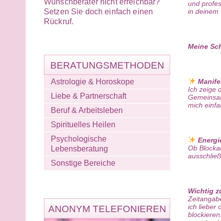
Wunschberater nicht erreichbar?
und profe
in deinem
Setzen Sie doch einfach einen
Rückruf.
Meine Sch
BERATUNGSMETHODEN
Manife
Astrologie & Horoskope
Ich zeige 
Liebe & Partnerschaft
Gemeinsam
mich einfa
Beruf & Arbeitsleben
Spirituelles Heilen
Psychologische
Energie
Ob Blockad
Lebensberatung
ausschließ
Sonstige Bereiche
Wichtig z
Zeitangabe
ich lieber
ANONYM TELEFONIEREN
blockieren