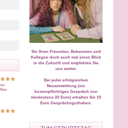
 mein allererstes Gespräch
Als Neukunde geht man ja ehrli
eukunde geführt und direkt
gesagt immer mit einer leichten
 Volltreffer gelandet! Ich war
Skepsis in so ein Telefonat. Mei
n einer zähen
Erstgespräch bei M. hat mich
assangelegenheit total
jedoch von der ersten Sekunde 
iert und wusste nicht weiter.
absolut fasziniert. Ohne dass ich
y hat die Sache ohne
ihm viel erzählen musste, hat er 
Sie Ihren Freunden, Bekannten und
ckschnack analysiert und mir
Dynamik und das emotionale
Kollegen doch auch mal einen Blick
trocken gesagt, wie sich die
Wirrwarr sofort auf den Punkt
in die Zukunft und empfehlen Sie
seite verhalten wird. Gestern
gebracht. Man fühlt sich bei ihm
uns weiter.
er Brief vom Anwalt –
der ersten Minute an sicher,
genau wie von ihm gesehen.
verstanden und extrem gut
 pragmatische und ehrliche
aufgehoben. Das war definitiv er
Bei jeder erfolgreichen
ine
st einfach Gold wert.
der Anfang!
Neuanmeldung (ein
Also
kostenpflichtiges Gespräch von
mindestens 20 Euro) erhalten Sie 15
Euro Gesprächsguthaben.